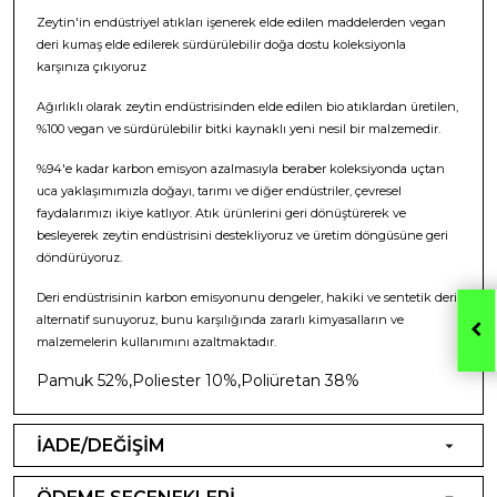
Zeytin'in endüstriyel atıkları işenerek elde edilen maddelerden vegan
deri kumaş elde edilerek sürdürülebilir doğa dostu koleksiyonla
karşınıza çıkıyoruz
Ağırlıklı olarak zeytin endüstrisinden elde edilen bio atıklardan üretilen,
%100 vegan ve sürdürülebilir bitki kaynaklı yeni nesil bir malzemedir.
%94'e kadar karbon emisyon azalmasıyla beraber koleksiyonda uçtan
uca yaklaşımımızla doğayı, tarımı ve diğer endüstriler, çevresel
faydalarımızı ikiye katlıyor. Atık ürünlerini geri dönüştürerek ve
besleyerek zeytin endüstrisini destekliyoruz ve üretim döngüsüne geri
döndürüyoruz.
Deri endüstrisinin karbon emisyonunu dengeler, hakiki ve sentetik deri
alternatif sunuyoruz, bunu karşılığında zararlı kimyasalların ve
malzemelerin kullanımını azaltmaktadır.
Pamuk 52%,Poliester 10%,Poliüretan 38%
İADE/DEĞİŞİM