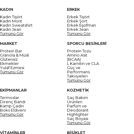
KADIN
ERKEK
Kadın Tişört
Erkek Tişört
Kadın Mont
Erkek Şort
Kadın Sweatshirt
Erkek Eşofman
Kadın Jean
Erkek Jean
Tümünü Gör
Tümünü Gör
MARKET
SPORCU BESİNLERİ
Protein Bar
Protein Tozu
Granola & Müsli
Amino Asit
Glutensiz
(BCAA)
Ekmekler
L Karnitin ve CLA
Yulaf Ezmesi
Güç ve
Tümünü Gör
Performans
Takviyeleri
Tümünü Gör
EKİPMANLAR
KOZMETİK
Termoslar
Saç Bakım
Direnç Bandı
Ürünleri
Kamp Çadırı
Parfüm ve
Boks Eldiveni
Deodorant
Tümünü Gör
Highlighter
Saç Boyası
Tümünü Gör
VİTAMİNLER
BİSİKLET