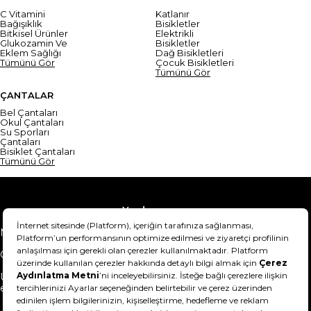
C Vitamini
Katlanır
Bağışıklık
Bisikletler
Bitkisel Ürünler
Elektrikli
Glukozamin Ve
Bisikletler
Eklem Sağlığı
Dağ Bisikletleri
Tümünü Gör
Çocuk Bisikletleri
Tümünü Gör
ÇANTALAR
Bel Çantaları
Okul Çantaları
Su Sporları
Çantaları
Bisiklet Çantaları
Tümünü Gör
Yardım
Mesafeli Satış Sözleşmesi
Teslimat Bilgisi
Gizlilik Sözleşmesi
Şartlar & Koşullar
Ürünümü nasıl iade
Hakkımızda
edebilirim?