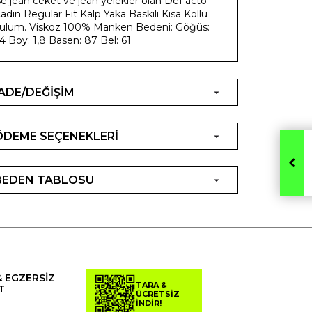
se jean ceket ve jean yelekler olan DeFacto
adın Regular Fit Kalp Yaka Baskılı Kısa Kollu
ulum. Viskoz 100% Manken Bedeni: Göğüs:
4 Boy: 1,8 Basen: 87 Bel: 61
İADE/DEĞİŞİM
ÖDEME SEÇENEKLERİ
BEDEN TABLOSU
& EGZERSİZ
TARA &
T
ÜCRETSİZ
İNDİR!