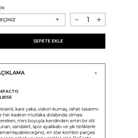
EN
SEPETE EKLE
AÇIKLAMA
DEFACTO
LBISE
esenli, kare yaka, viskon kumaş, rahat tasarımı
le her kadının mutlaka dolabında olması
ereken, mini boyuyla kendinden emin bir stil
unan, sandalet, spor ayakkabı ve şık terliklerle
amamlayabileceğiniz, en star kombin parçası