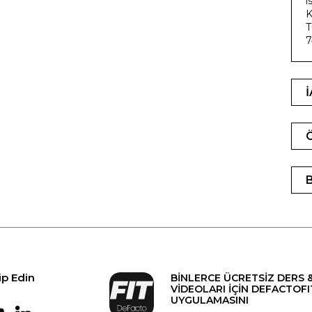
i
K
T
7
ip Edin
BİNLERCE ÜCRETSİZ DERS 
VİDEOLARI İÇİN DEFACTOFI
UYGULAMASINI