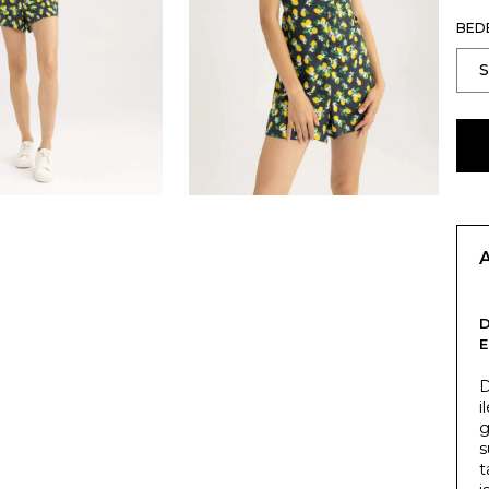
BED
E
D
i
g
s
t