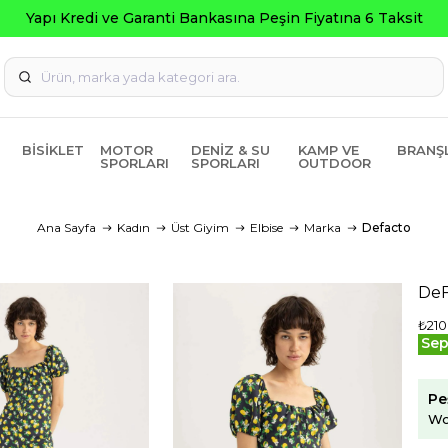
BISIKLET
MOTOR
DENIZ & SU
KAMP VE
BRANŞ
SPORLARI
SPORLARI
OUTDOOR
Ana Sayfa
Kadın
Üst Giyim
Elbise
Marka
Defacto
DeF
₺210
Sep
Pe
Wo