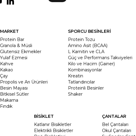
MARKET
SPORCU BESİNLERİ
Protein Bar
Protein Tozu
Granola & Müsli
Amino Asit (BCAA)
Glutensiz Ekmekler
L Karnitin ve CLA
Yulaf Ezmesi
Güç ve Performans Takviyeleri
Kahve
Kilo ve Hacim (Gainer)
Kakao
Kombinasyonlar
Çay
Kreatin
Propolis ve Arı Ürünleri
Tatlandırıcılar
Besin Mayası
Proteinli Besinler
Bitkisel Sütler
Shaker
Makarna
Fındık
BİSİKLET
ÇANTALAR
Katlanır Bisikletler
Bel Çantaları
Elektrikli Bisikletler
Okul Çantaları