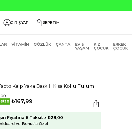
Seçili Ürünlerde ₺2000 Üzeri ₺200 İndirim Kodu: AGU
GİRİŞ YAP
SEPETİM
LAR
VITAMIN
GÖZLÜK
ÇANTA
EV &
KIZ
ERKEK
YAŞAM
ÇOCUK
ÇOCUK
acto Kalp Yaka Baskılı Kısa Kollu Tulum
,00
₺167,99
ette
şin Fiyatına 6 Taksit x ₺28,00
rldcard ve Bonus'a Özel