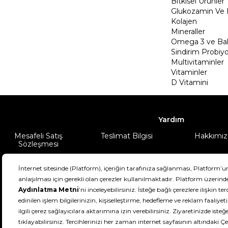
Bitkisel Ürünler
Glukozamin Ve 
Kolajen
Mineraller
Omega 3 ve Balı
Sindirim Probiyo
Multivitaminler
Vitaminler
D Vitamini
Yardım
Mesafeli Satış
Teslimat Bilgisi
Hakkımız
Sözleşmesi
Şartlar & Koşullar
Ürünüm
DeFactoFIT ©️ 2022-2026. Tüm hakları sa