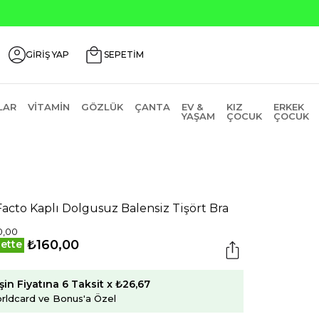
GİRİŞ YAP
SEPETİM
LAR
VITAMIN
GÖZLÜK
ÇANTA
EV &
KIZ
ERKEK
YAŞAM
ÇOCUK
ÇOCUK
acto Kaplı Dolgusuz Balensiz Tişört Bra
0,00
₺160,00
ette
şin Fiyatına 6 Taksit x ₺26,67
rldcard ve Bonus'a Özel