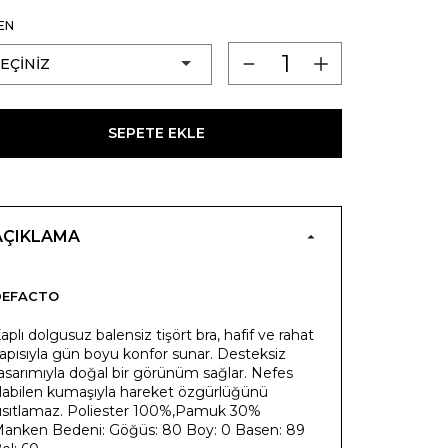
EN
SEPETE EKLE
AÇIKLAMA
DEFACTO
aplı dolgusuz balensiz tişört bra, hafif ve rahat
apısıyla gün boyu konfor sunar. Desteksiz
asarımıyla doğal bir görünüm sağlar. Nefes
labilen kumaşıyla hareket özgürlüğünü
ısıtlamaz. Poliester 100%,Pamuk 30%
anken Bedeni: Göğüs: 80 Boy: 0 Basen: 89