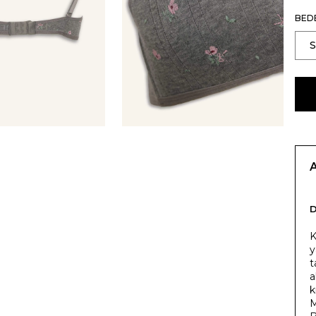
BED
K
y
t
a
k
M