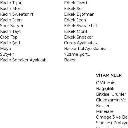
Kadın Tişört
Erkek Tişört
Kadın Mont
Erkek Şort
Kadın Sweatshirt
Erkek Eşofman
Kadın Jean
Erkek Jean
Spor Sütyen
Erkek Sweatshirt
Kadın Tayt
Erkek Mont
Crop Top
Erkek Sneaker
Kadin Şort
Güreş Ayakkabısı
Mayo
Basketbol Ayakkabısı
Sütyen
Yüzme Şortu
Kadın Sneaker Ayakkabı
Boxer
VİTAMİNLER
C Vitamini
Bağışıklık
Bitkisel Ürünler
Glukozamin Ve 
Kolajen
Mineraller
Omega 3 ve Balı
Sindirim Probiyo