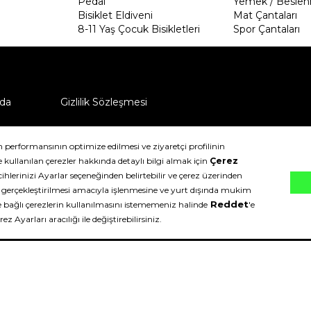
Pedal
Yemek / Beslen
Bisiklet Eldiveni
Mat Çantaları
8-11 Yaş Çocuk Bisikletleri
Spor Çantaları
da
Gizlilik Sözleşmesi
ü nasıl iade edebilirim?
klıdır.