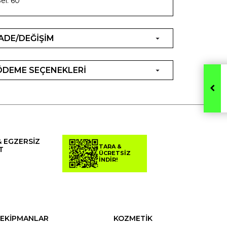
el: 60
İADE/DEĞİŞİM
ÖDEME SEÇENEKLERİ
& EGZERSİZ
TARA &
T
ÜCRETSİZ
İNDİR!
EKİPMANLAR
KOZMETİK