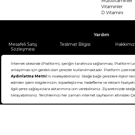
Multivitaminler
Vitaminler
D Vitamini
Yardım
Mesafeli Satış
Teslimat Bilgisi
Hakkımız
Sözleşmesi
Şartlar & Koşullar
Ürünüm
DeFactoFIT ©️ 2022-2026. Tüm hakları sa
21
SEÇİNİZ