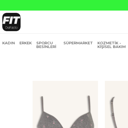
Yapı Kredi ve Garanti Bankasına Peşin Fiyatına 6 Taksit
KADIN
ERKEK
SPORCU
SÜPERMARKET
KOZMETIK -
BESINLERI
KIŞISEL BAKIM