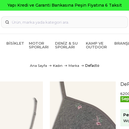
BISIKLET
MOTOR
DENIZ & SU
KAMP VE
BRANŞ
SPORLARI
SPORLARI
OUTDOOR
Ana Sayfa
Kadın
Marka
Defacto
DeF
₺20
Sep
Pe
Wo