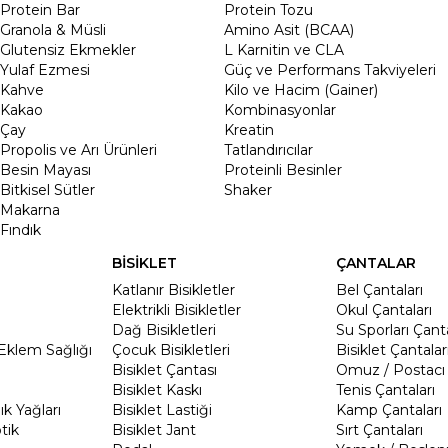
Protein Bar
Protein Tozu
Granola & Müsli
Amino Asit (BCAA)
Glutensiz Ekmekler
L Karnitin ve CLA
Yulaf Ezmesi
Güç ve Performans Takviyeleri
Kahve
Kilo ve Hacim (Gainer)
Kakao
Kombinasyonlar
Çay
Kreatin
Propolis ve Arı Ürünleri
Tatlandırıcılar
Besin Mayası
Proteinli Besinler
Bitkisel Sütler
Shaker
Makarna
Fındık
BİSİKLET
ÇANTALAR
Katlanır Bisikletler
Bel Çantaları
Elektrikli Bisikletler
Okul Çantaları
Dağ Bisikletleri
Su Sporları Çanta
Eklem Sağlığı
Çocuk Bisikletleri
Bisiklet Çantalar
Bisiklet Çantası
Omuz / Postacı 
Bisiklet Kaskı
Tenis Çantaları
k Yağları
Bisiklet Lastiği
Kamp Çantaları
tik
Bisiklet Jant
Sırt Çantaları