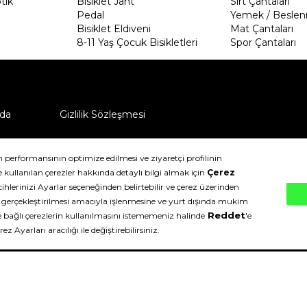
tik
Bisiklet Jant
Sırt Çantaları
Pedal
Yemek / Beslen
Bisiklet Eldiveni
Mat Çantaları
8-11 Yaş Çocuk Bisikletleri
Spor Çantaları
da
Gizlilik Sözleşmesi
ü nasıl iade edebilirim?
klıdır.