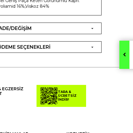
el Geniş Paça Keten Görünümlü Kapri.
oliamid 16%,Viskoz 84%
İADE/DEĞİŞİM
ÖDEME SEÇENEKLERİ
& EGZERSİZ
TARA &
T
ÜCRETSİZ
İNDİR!