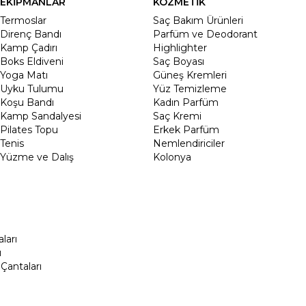
EKİPMANLAR
KOZMETİK
Termoslar
Saç Bakım Ürünleri
Direnç Bandı
Parfüm ve Deodorant
Kamp Çadırı
Highlighter
Boks Eldiveni
Saç Boyası
Yoga Matı
Güneş Kremleri
Uyku Tulumu
Yüz Temizleme
Koşu Bandı
Kadın Parfüm
Kamp Sandalyesi
Saç Kremi
Pilates Topu
Erkek Parfüm
Tenis
Nemlendiriciler
Yüzme ve Dalış
Kolonya
ları
ı
Çantaları