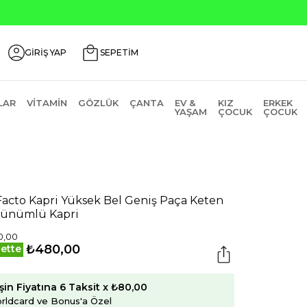
GİRİŞ YAP
SEPETİM
LAR
VITAMIN
GÖZLÜK
ÇANTA
EV &
KIZ
ERKEK
YAŞAM
ÇOCUK
ÇOCUK
acto Kapri Yüksek Bel Geniş Paça Keten
ünümlü Kapri
0,00
₺480,00
ette
şin Fiyatına 6 Taksit x ₺80,00
rldcard ve Bonus'a Özel