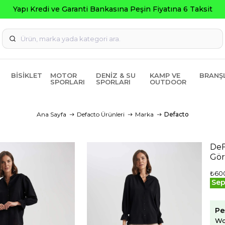
Garanti Bankasına Peşin Fiyatına 6 Taksit
BISIKLET
MOTOR
DENIZ & SU
KAMP VE
BRANŞ
SPORLARI
SPORLARI
OUTDOOR
Ana Sayfa
Defacto Ürünleri
Marka
Defacto
DeF
Gör
₺60
Sep
Pe
Wo