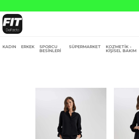
Yapı Kredi ve 
KADIN
ERKEK
SPORCU
SÜPERMARKET
KOZMETIK -
BESINLERI
KIŞISEL BAKIM