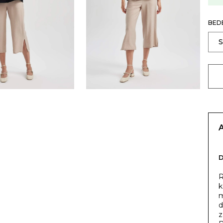
BED
R
k
m
d
z