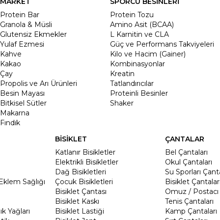
MARKET
SPORCU BESİNLERİ
Protein Bar
Protein Tozu
Granola & Müsli
Amino Asit (BCAA)
Glutensiz Ekmekler
L Karnitin ve CLA
Yulaf Ezmesi
Güç ve Performans Takviyeleri
Kahve
Kilo ve Hacim (Gainer)
Kakao
Kombinasyonlar
Çay
Kreatin
Propolis ve Arı Ürünleri
Tatlandırıcılar
Besin Mayası
Proteinli Besinler
Bitkisel Sütler
Shaker
Makarna
Fındık
BİSİKLET
ÇANTALAR
Katlanır Bisikletler
Bel Çantaları
Elektrikli Bisikletler
Okul Çantaları
Dağ Bisikletleri
Su Sporları Çanta
Eklem Sağlığı
Çocuk Bisikletleri
Bisiklet Çantalar
Bisiklet Çantası
Omuz / Postacı 
Bisiklet Kaskı
Tenis Çantaları
k Yağları
Bisiklet Lastiği
Kamp Çantaları