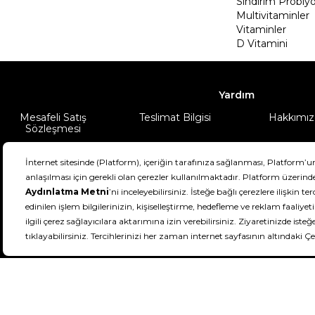
Sindirim Probiyo
Multivitaminler
Vitaminler
D Vitamini
Yardım
Mesafeli Satış
Teslimat Bilgisi
Hakkımız
Sözleşmesi
Şartlar & Koşullar
Ürünüm
DeFactoFIT ©️ 2022-2026. Tüm hakları sa
11
SEÇİNİZ