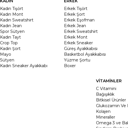
KADIN
ERKEK
Kadın Tişört
Erkek Tişört
Kadın Mont
Erkek Şort
Kadın Sweatshirt
Erkek Eşofman
Kadın Jean
Erkek Jean
Spor Sütyen
Erkek Sweatshirt
Kadın Tayt
Erkek Mont
Crop Top
Erkek Sneaker
Kadin Şort
Güreş Ayakkabısı
Mayo
Basketbol Ayakkabısı
Sütyen
Yüzme Şortu
Kadın Sneaker Ayakkabı
Boxer
VİTAMİNLER
C Vitamini
Bağışıklık
Bitkisel Ürünler
Glukozamin Ve 
Kolajen
Mineraller
Omega 3 ve Balı