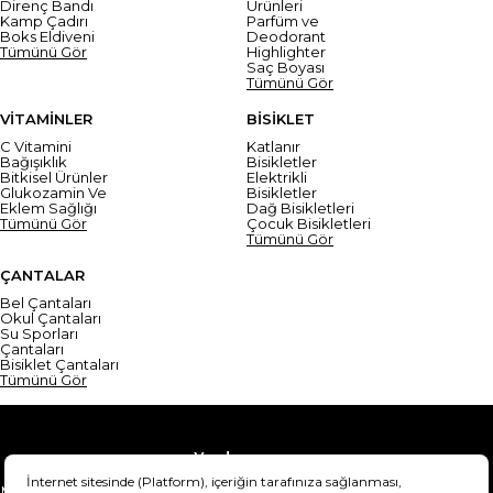
Direnç Bandı
Ürünleri
Kamp Çadırı
Parfüm ve
Boks Eldiveni
Deodorant
Tümünü Gör
Highlighter
Saç Boyası
Tümünü Gör
VİTAMİNLER
BİSİKLET
C Vitamini
Katlanır
Bağışıklık
Bisikletler
Bitkisel Ürünler
Elektrikli
Glukozamin Ve
Bisikletler
Eklem Sağlığı
Dağ Bisikletleri
Tümünü Gör
Çocuk Bisikletleri
Tümünü Gör
ÇANTALAR
Bel Çantaları
Okul Çantaları
Su Sporları
Çantaları
Bisiklet Çantaları
Tümünü Gör
Yardım
Mesafeli Satış Sözleşmesi
Teslimat Bilgisi