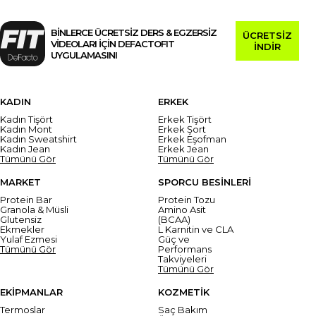
BİNLERCE ÜCRETSİZ DERS & EGZERSİZ
ÜCRETSİZ
VİDEOLARI İÇİN DEFACTOFIT
İNDİR
UYGULAMASINI
KADIN
ERKEK
Kadın Tişört
Erkek Tişört
Kadın Mont
Erkek Şort
Kadın Sweatshirt
Erkek Eşofman
Kadın Jean
Erkek Jean
Tümünü Gör
Tümünü Gör
MARKET
SPORCU BESİNLERİ
Protein Bar
Protein Tozu
Granola & Müsli
Amino Asit
Glutensiz
(BCAA)
Ekmekler
L Karnitin ve CLA
Yulaf Ezmesi
Güç ve
Tümünü Gör
Performans
Takviyeleri
Tümünü Gör
EKİPMANLAR
KOZMETİK
Termoslar
Saç Bakım