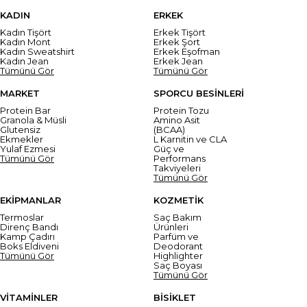
KADIN
ERKEK
Kadın Tişört
Erkek Tişört
Kadın Mont
Erkek Şort
Kadın Sweatshirt
Erkek Eşofman
Kadın Jean
Erkek Jean
Tümünü Gör
Tümünü Gör
MARKET
SPORCU BESİNLERİ
Protein Bar
Protein Tozu
Granola & Müsli
Amino Asit
Glutensiz
(BCAA)
Ekmekler
L Karnitin ve CLA
Yulaf Ezmesi
Güç ve
Tümünü Gör
Performans
Takviyeleri
Tümünü Gör
EKİPMANLAR
KOZMETİK
Termoslar
Saç Bakım
Direnç Bandı
Ürünleri
Kamp Çadırı
Parfüm ve
Boks Eldiveni
Deodorant
Tümünü Gör
Highlighter
Saç Boyası
Tümünü Gör
VİTAMİNLER
BİSİKLET