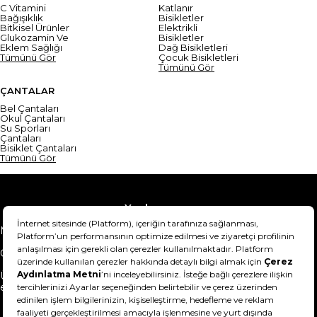
C Vitamini
Katlanır
Bağışıklık
Bisikletler
Bitkisel Ürünler
Elektrikli
Glukozamin Ve
Bisikletler
Eklem Sağlığı
Dağ Bisikletleri
Tümünü Gör
Çocuk Bisikletleri
Tümünü Gör
ÇANTALAR
Bel Çantaları
Okul Çantaları
Su Sporları
Çantaları
Bisiklet Çantaları
Tümünü Gör
Yardım
Mesafeli Satış Sözleşmesi
Teslimat Bilgisi
Gizlilik Sözleşmesi
Şartlar & Koşullar
Ürünümü nasıl iade
Hakkımızda
edebilirim?