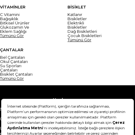
VİTAMİNLER
BİSİKLET
C Vitamini
Katlanır
Bağışıklık
Bisikletler
Bitkisel Ürünler
Elektrikli
Glukozamin Ve
Bisikletler
Eklem Sağlığı
Dağ Bisikletleri
Tümünü Gör
Çocuk Bisikletleri
Tümünü Gör
ÇANTALAR
Bel Çantaları
Okul Çantaları
Su Sporları
Çantaları
Bisiklet Çantaları
Tümünü Gör
Yardım
Mesafeli Satış Sözleşmesi
Teslimat Bilgisi
Gizlilik Sözleşmesi
Şartlar & Koşullar
Ürünümü nasıl iade
Hakkımızda
edebilirim?