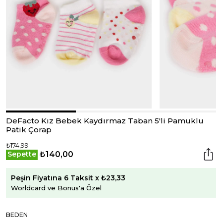
DeFacto Kız Bebek Kaydırmaz Taban 5'li Pamuklu
Patik Çorap
₺174,99
₺140,00
Sepette
Peşin Fiyatına 6 Taksit x ₺23,33
Worldcard ve Bonus'a Özel
BEDEN