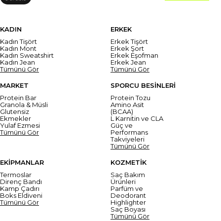
KADIN
ERKEK
Kadın Tişört
Erkek Tişört
Kadın Mont
Erkek Şort
Kadın Sweatshirt
Erkek Eşofman
Kadın Jean
Erkek Jean
Tümünü Gör
Tümünü Gör
MARKET
SPORCU BESİNLERİ
Protein Bar
Protein Tozu
Granola & Müsli
Amino Asit
Glutensiz
(BCAA)
Ekmekler
L Karnitin ve CLA
Yulaf Ezmesi
Güç ve
Tümünü Gör
Performans
Takviyeleri
Tümünü Gör
EKİPMANLAR
KOZMETİK
Termoslar
Saç Bakım
Direnç Bandı
Ürünleri
Kamp Çadırı
Parfüm ve
Boks Eldiveni
Deodorant
Tümünü Gör
Highlighter
Saç Boyası
Tümünü Gör