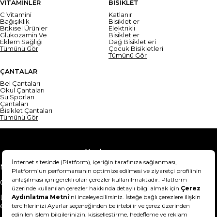
VİTAMİNLER
BİSİKLET
C Vitamini
Katlanır
Bağışıklık
Bisikletler
Bitkisel Ürünler
Elektrikli
Glukozamin Ve
Bisikletler
Eklem Sağlığı
Dağ Bisikletleri
Tümünü Gör
Çocuk Bisikletleri
Tümünü Gör
ÇANTALAR
Bel Çantaları
Okul Çantaları
Su Sporları
Çantaları
Bisiklet Çantaları
Tümünü Gör
Yardım
Mesafeli Satış Sözleşmesi
Teslimat Bilgisi
Gizlilik Sözleşmesi
Şartlar & Koşullar
Ürünümü nasıl iade
Hakkımızda
edebilirim?