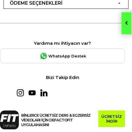
ÖDEME SEÇENEKLERİ
Yardıma mı ihtiyacın var?
WhatsApp Destek
Bizi Takip Edin
BİNLERCE ÜCRETSİZ DERS & EGZERSİZ
ÜCRETSİZ
VİDEOLARI İÇİN DEFACTOFIT
İNDİR
UYGULAMASINI