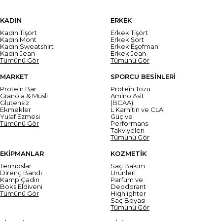
KADIN
ERKEK
Kadın Tişört
Erkek Tişört
Kadın Mont
Erkek Şort
Kadın Sweatshirt
Erkek Eşofman
Kadın Jean
Erkek Jean
Tümünü Gör
Tümünü Gör
MARKET
SPORCU BESİNLERİ
Protein Bar
Protein Tozu
Granola & Müsli
Amino Asit
Glutensiz
(BCAA)
Ekmekler
L Karnitin ve CLA
Yulaf Ezmesi
Güç ve
Tümünü Gör
Performans
Takviyeleri
Tümünü Gör
EKİPMANLAR
KOZMETİK
Termoslar
Saç Bakım
Direnç Bandı
Ürünleri
Kamp Çadırı
Parfüm ve
Boks Eldiveni
Deodorant
Tümünü Gör
Highlighter
Saç Boyası
Tümünü Gör