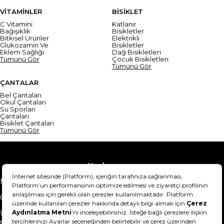
VİTAMİNLER
BİSİKLET
C Vitamini
Katlanır
Bağışıklık
Bisikletler
Bitkisel Ürünler
Elektrikli
Glukozamin Ve
Bisikletler
Eklem Sağlığı
Dağ Bisikletleri
Tümünü Gör
Çocuk Bisikletleri
Tümünü Gör
ÇANTALAR
Bel Çantaları
Okul Çantaları
Su Sporları
Çantaları
Bisiklet Çantaları
Tümünü Gör
Yardım
Mesafeli Satış Sözleşmesi
Teslimat Bilgisi
Gizlilik Sözleşmesi
Şartlar & Koşullar
Ürünümü nasıl iade
Hakkımızda
edebilirim?