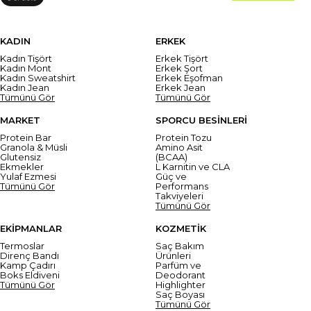
KADIN
ERKEK
Kadın Tişört
Erkek Tişört
Kadın Mont
Erkek Şort
Kadın Sweatshirt
Erkek Eşofman
Kadın Jean
Erkek Jean
Tümünü Gör
Tümünü Gör
MARKET
SPORCU BESİNLERİ
Protein Bar
Protein Tozu
Granola & Müsli
Amino Asit
Glutensiz
(BCAA)
Ekmekler
L Karnitin ve CLA
Yulaf Ezmesi
Güç ve
Tümünü Gör
Performans
Takviyeleri
Tümünü Gör
EKİPMANLAR
KOZMETİK
Termoslar
Saç Bakım
Direnç Bandı
Ürünleri
Kamp Çadırı
Parfüm ve
Boks Eldiveni
Deodorant
Tümünü Gör
Highlighter
Saç Boyası
Tümünü Gör