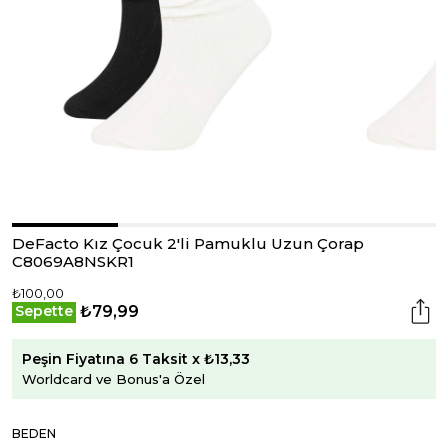
DeFacto Kız Çocuk 2'li Pamuklu Uzun Çorap
C8069A8NSKR1
₺100,00
₺79,99
Sepette
Peşin Fiyatına 6 Taksit x ₺13,33
Worldcard ve Bonus'a Özel
BEDEN