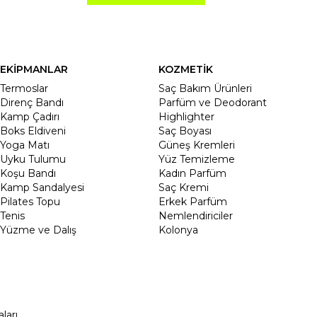
EKİPMANLAR
KOZMETİK
Termoslar
Saç Bakım Ürünleri
Direnç Bandı
Parfüm ve Deodorant
Kamp Çadırı
Highlighter
Boks Eldiveni
Saç Boyası
Yoga Matı
Güneş Kremleri
Uyku Tulumu
Yüz Temizleme
Koşu Bandı
Kadın Parfüm
Kamp Sandalyesi
Saç Kremi
Pilates Topu
Erkek Parfüm
Tenis
Nemlendiriciler
Yüzme ve Dalış
Kolonya
ları