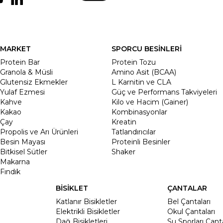
MARKET
SPORCU BESİNLERİ
Protein Bar
Protein Tozu
Granola & Müsli
Amino Asit (BCAA)
Glutensiz Ekmekler
L Karnitin ve CLA
Yulaf Ezmesi
Güç ve Performans Takviyeleri
Kahve
Kilo ve Hacim (Gainer)
Kakao
Kombinasyonlar
Çay
Kreatin
Propolis ve Arı Ürünleri
Tatlandırıcılar
Besin Mayası
Proteinli Besinler
Bitkisel Sütler
Shaker
Makarna
Fındık
BİSİKLET
ÇANTALAR
Katlanır Bisikletler
Bel Çantaları
Elektrikli Bisikletler
Okul Çantaları
Dağ Bisikletleri
Su Sporları Çanta