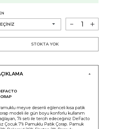
EN
STOKTA YOK
AÇIKLAMA
DEFACTO
ÇORAP
amuklu meyve desenli eğlenceli kısa patik
orap modeli ile gün boyu konforlu kullanım
ağlayan, 7li seti ile tercih edeceğiniz DeFacto
ız Çocuk 7'li Pamuklu Patik Çorap. Pamuk