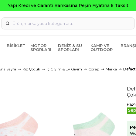
Kredi ve Garanti Bankasına Peşin Fiyatına 6 Taksit
BISIKLET
MOTOR
DENIZ & SU
KAMP VE
BRANŞ
SPORLARI
SPORLARI
OUTDOOR
Ana Sayfa
Kız Çocuk
İç Giyim & Ev Giyim
Çorap
Marka
Defact
DeF
Çok
₺149
Sep
Pe
Wo