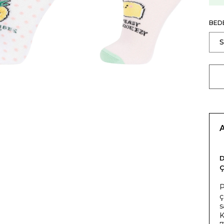
BED
P
ç
s
K