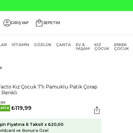
GİRİŞ YAP
SEPETİM
LAR
VITAMIN
GÖZLÜK
ÇANTA
EV &
KIZ
ERKEK
YAŞAM
ÇOCUK
ÇOCUK
o
acto Kız Çocuk 7'li Pamuklu Patik Çorap
 Renkli
,99
₺119,99
ette
şin Fiyatına 6 Taksit x ₺20,00
rldcard ve Bonus'a Özel