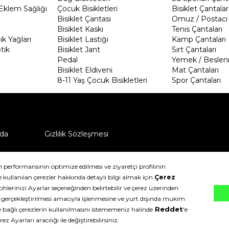
Eklem Sağlığı
Çocuk Bisikletleri
Bisiklet Çantalar
Bisiklet Çantası
Omuz / Postacı 
Bisiklet Kaskı
Tenis Çantaları
k Yağları
Bisiklet Lastiği
Kamp Çantaları
tik
Bisiklet Jant
Sırt Çantaları
Pedal
Yemek / Beslen
Bisiklet Eldiveni
Mat Çantaları
8-11 Yaş Çocuk Bisikletleri
Spor Çantaları
da
Gizlilik Sözleşmesi
ü nasıl iade edebilirim?
klıdır.