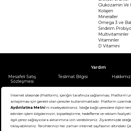
Glukozamin Ve 
Kolajen
Mineraller
Omega 3 ve Balı
Sindirim Probiyo
Multivitaminler
Vitaminler
D Vitamini
Yardım
Mesafeli Satış
Teslimat Bilgisi
Hakkımız
Sözleşmesi
Şartlar & Koşullar
Ürünüm
DeFactoFIT ©️ 2022-2026. Tüm hakları sa