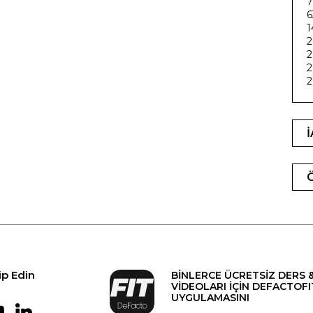
7
6
1
2
2
2
2
ip Edin
BİNLERCE ÜCRETSİZ DERS 
VİDEOLARI İÇİN DEFACTOFI
UYGULAMASINI