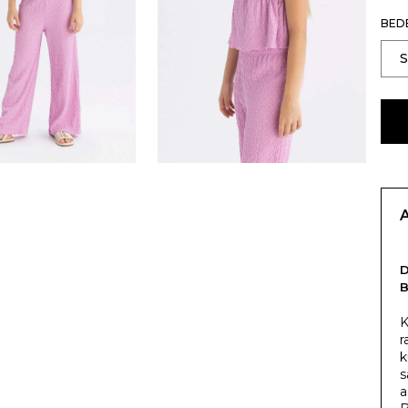
BED
K
r
k
s
a