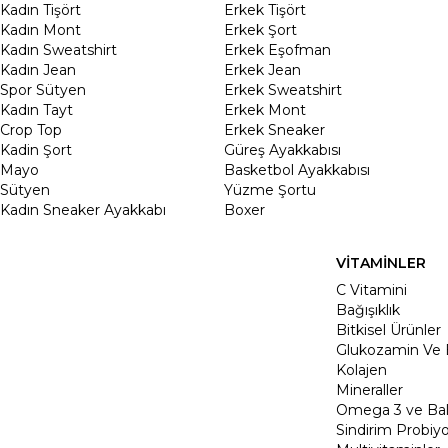
Kadın Tişört
Erkek Tişört
Kadın Mont
Erkek Şort
Kadın Sweatshirt
Erkek Eşofman
Kadın Jean
Erkek Jean
Spor Sütyen
Erkek Sweatshirt
Kadın Tayt
Erkek Mont
Crop Top
Erkek Sneaker
Kadin Şort
Güreş Ayakkabısı
Mayo
Basketbol Ayakkabısı
Sütyen
Yüzme Şortu
Kadın Sneaker Ayakkabı
Boxer
VİTAMİNLER
C Vitamini
Bağışıklık
Bitkisel Ürünler
Glukozamin Ve 
Kolajen
Mineraller
Omega 3 ve Balı
Sindirim Probiyo