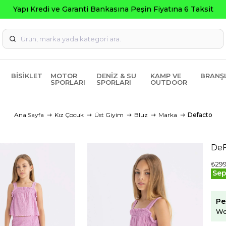
Garanti Bankasına Peşin Fiyatına 6 Taksit
BISIKLET
MOTOR
DENIZ & SU
KAMP VE
BRANŞ
SPORLARI
SPORLARI
OUTDOOR
Ana Sayfa
Kız Çocuk
Üst Giyim
Bluz
Marka
Defacto
DeF
₺299
Sep
Pe
Wo