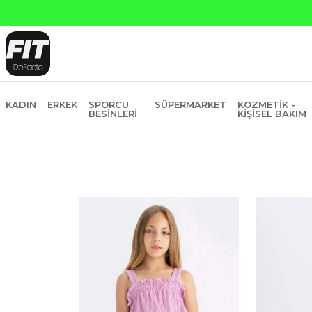
Yapı Kredi ve 
KADIN
ERKEK
SPORCU
SÜPERMARKET
KOZMETIK -
BESINLERI
KIŞISEL BAKIM