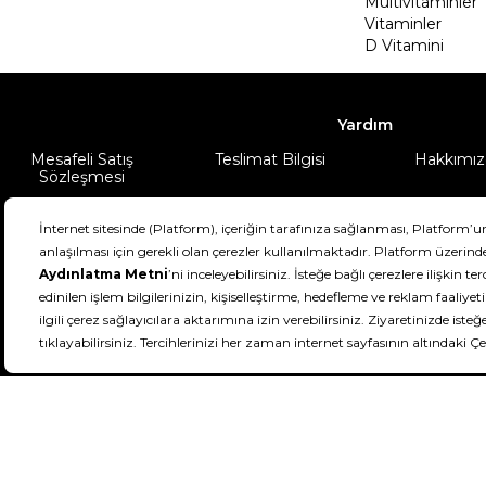
Multivitaminler
Vitaminler
D Vitamini
Yardım
Mesafeli Satış
Teslimat Bilgisi
Hakkımız
Sözleşmesi
Şartlar & Koşullar
Ürünüm
DeFactoFIT ©️ 2022-2026. Tüm hakları sa
21
SEÇİNİZ