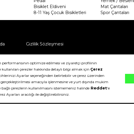
Pedal
Yemek / Beslen
Bisiklet Eldiveni
Mat Çantaları
8-11 Yaş Çocuk Bisikletleri
Spor Çantaları
da
Gizlilik Sözleşmesi
ü nasıl iade edebilirim?
klıdır.