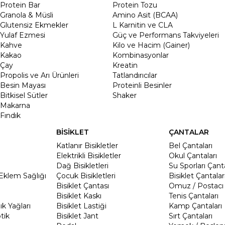
Protein Bar
Protein Tozu
Granola & Müsli
Amino Asit (BCAA)
Glutensiz Ekmekler
L Karnitin ve CLA
Yulaf Ezmesi
Güç ve Performans Takviyeleri
Kahve
Kilo ve Hacim (Gainer)
Kakao
Kombinasyonlar
Çay
Kreatin
Propolis ve Arı Ürünleri
Tatlandırıcılar
Besin Mayası
Proteinli Besinler
Bitkisel Sütler
Shaker
Makarna
Fındık
BİSİKLET
ÇANTALAR
Katlanır Bisikletler
Bel Çantaları
Elektrikli Bisikletler
Okul Çantaları
Dağ Bisikletleri
Su Sporları Çanta
Eklem Sağlığı
Çocuk Bisikletleri
Bisiklet Çantalar
Bisiklet Çantası
Omuz / Postacı 
Bisiklet Kaskı
Tenis Çantaları
k Yağları
Bisiklet Lastiği
Kamp Çantaları
tik
Bisiklet Jant
Sırt Çantaları