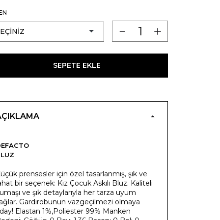
EN
SEPETE EKLE
AÇIKLAMA
DEFACTO
BLUZ
üçük prensesler için özel tasarlanmış, şık ve
ahat bir seçenek: Kız Çocuk Askılı Bluz. Kaliteli
umaşı ve şık detaylarıyla her tarza uyum
ağlar. Gardırobunun vazgeçilmezi olmaya
day! Elastan 1%,Poliester 99% Manken