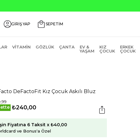
GİRİŞ YAP
SEPETİM
LAR
VITAMIN
GÖZLÜK
ÇANTA
EV &
KIZ
ERKEK
YAŞAM
ÇOCUK
ÇOCUK
acto DeFactoFit Kız Çocuk Askılı Bluz
,99
₺240,00
ette
şin Fiyatına 6 Taksit x ₺40,00
rldcard ve Bonus'a Özel