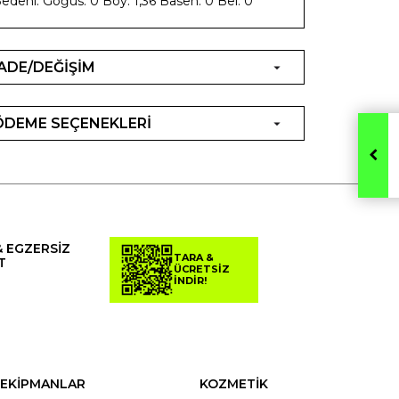
edeni: Göğüs: 0 Boy: 1,36 Basen: 0 Bel: 0
İADE/DEĞİŞİM
ÖDEME SEÇENEKLERİ
& EGZERSİZ
TARA &
T
ÜCRETSİZ
İNDİR!
EKİPMANLAR
KOZMETİK