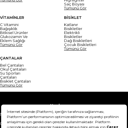
Saç Boyası
Tümünü Gör
VİTAMİNLER
BİSİKLET
C Vitamini
Katlanır
Bağışıklık
Bisikletler
Bitkisel Ürünler
Elektrikli
Glukozamin Ve
Bisikletler
Eklem Sağlığı
Dağ Bisikletleri
Tümünü Gör
Çocuk Bisikletleri
Tümünü Gör
ÇANTALAR
Bel Çantaları
Okul Çantaları
Su Sporları
Çantaları
Bisiklet Çantaları
Tümünü Gör
Yardım
Mesafeli Satış Sözleşmesi
Teslimat Bilgisi
Gizlilik Sözleşmesi
Şartlar & Koşullar