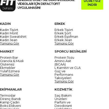
ÜCRETSİZ
VİDEOLARI İÇİN DEFACTOFIT
İNDİR
UYGULAMASINI
KADIN
ERKEK
Kadın Tişört
Erkek Tişört
Kadın Mont
Erkek Şort
Kadın Sweatshirt
Erkek Eşofman
Kadın Jean
Erkek Jean
Tümünü Gör
Tümünü Gör
MARKET
SPORCU BESİNLERİ
Protein Bar
Protein Tozu
Granola & Müsli
Amino Asit
Glutensiz
(BCAA)
Ekmekler
L Karnitin ve CLA
Yulaf Ezmesi
Güç ve
Tümünü Gör
Performans
Takviyeleri
Tümünü Gör
EKİPMANLAR
KOZMETİK
Termoslar
Saç Bakım
Direnç Bandı
Ürünleri
Kamp Çadırı
Parfüm ve
Boks Eldiveni
Deodorant
Tümünü Gör
Highlighter