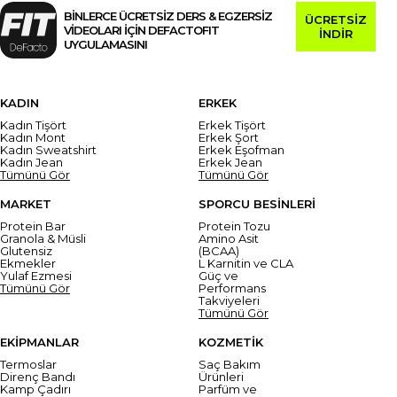
BİNLERCE ÜCRETSİZ DERS & EGZERSİZ
ÜCRETSİZ
VİDEOLARI İÇİN DEFACTOFIT
İNDİR
UYGULAMASINI
KADIN
ERKEK
Kadın Tişört
Erkek Tişört
Kadın Mont
Erkek Şort
Kadın Sweatshirt
Erkek Eşofman
Kadın Jean
Erkek Jean
Tümünü Gör
Tümünü Gör
MARKET
SPORCU BESİNLERİ
Protein Bar
Protein Tozu
Granola & Müsli
Amino Asit
Glutensiz
(BCAA)
Ekmekler
L Karnitin ve CLA
Yulaf Ezmesi
Güç ve
Tümünü Gör
Performans
Takviyeleri
Tümünü Gör
EKİPMANLAR
KOZMETİK
Termoslar
Saç Bakım
Direnç Bandı
Ürünleri
Kamp Çadırı
Parfüm ve