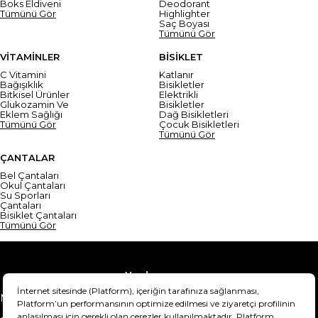
Boks Eldiveni
Deodorant
Tümünü Gör
Highlighter
Saç Boyası
Tümünü Gör
VİTAMİNLER
BİSİKLET
C Vitamini
Katlanır
Bağışıklık
Bisikletler
Bitkisel Ürünler
Elektrikli
Glukozamin Ve
Bisikletler
Eklem Sağlığı
Dağ Bisikletleri
Tümünü Gör
Çocuk Bisikletleri
Tümünü Gör
ÇANTALAR
Bel Çantaları
Okul Çantaları
Su Sporları
Çantaları
Bisiklet Çantaları
Tümünü Gör
Yardım
Mesafeli Satış Sözleşmesi
Teslimat Bilgisi