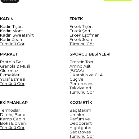
KADIN
ERKEK
Kadın Tişört
Erkek Tişört
Kadın Mont
Erkek Şort
Kadın Sweatshirt
Erkek Eşofman
Kadın Jean
Erkek Jean
Tümünü Gör
Tümünü Gör
MARKET
SPORCU BESİNLERİ
Protein Bar
Protein Tozu
Granola & Müsli
Amino Asit
Glutensiz
(BCAA)
Ekmekler
L Karnitin ve CLA
Yulaf Ezmesi
Güç ve
Tümünü Gör
Performans
Takviyeleri
Tümünü Gör
EKİPMANLAR
KOZMETİK
Termoslar
Saç Bakım
Direnç Bandı
Ürünleri
Kamp Çadırı
Parfüm ve
Boks Eldiveni
Deodorant
Tümünü Gör
Highlighter
Saç Boyası
Tümünü Gör