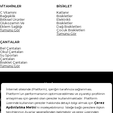
VİTAMİNLER
BİSİKLET
C Vitamini
Katlanır
Bağışıklık
Bisikletler
Bitkisel Ürünler
Elektrikli
Glukozamin Ve
Bisikletler
Eklem Sağlığı
Dağ Bisikletleri
Tümünü Gör
Çocuk Bisikletleri
Tümünü Gör
ÇANTALAR
Bel Çantaları
Okul Çantaları
Su Sporları
Çantaları
Bisiklet Çantaları
Tümünü Gör
Yardım
Mesafeli Satış Sözleşmesi
Teslimat Bilgisi
Gizlilik Sözleşmesi
Şartlar & Koşullar
Ürünümü nasıl iade
Hakkımızda
edebilirim?