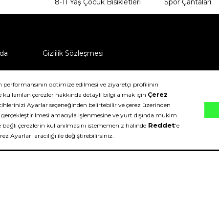
8-11 Yaş Çocuk Bisikletleri
Spor Çantaları
da
Gizlilik Sözleşmesi
ü nasıl iade edebilirim?
klıdır.