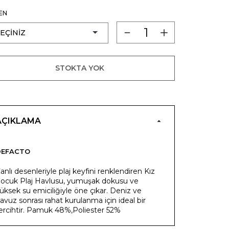
EN
STOKTA YOK
AÇIKLAMA
DEFACTO
anlı desenleriyle plaj keyfini renklendiren Kız
ocuk Plaj Havlusu, yumuşak dokusu ve
üksek su emiciliğiyle öne çıkar. Deniz ve
avuz sonrası rahat kurulanma için ideal bir
ercihtir. Pamuk 48%,Poliester 52%