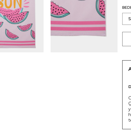
BED
C
Ç
y
h
t