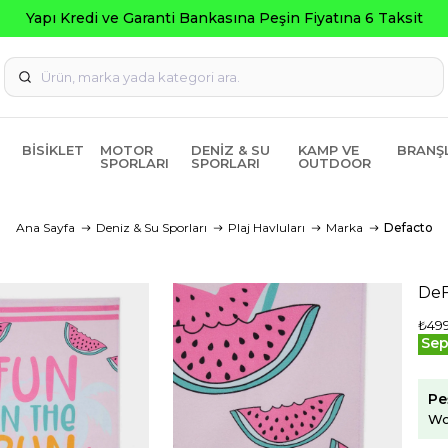
BISIKLET
MOTOR
DENIZ & SU
KAMP VE
BRANŞ
SPORLARI
SPORLARI
OUTDOOR
Ana Sayfa
Deniz & Su Sporları
Plaj Havluları
Marka
Defacto
DeF
₺499
Sep
Pe
Wo