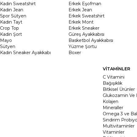
Kadın Sweatshirt
Erkek Eşofman
Kadın Jean
Erkek Jean
Spor Sütyen
Erkek Sweatshirt
Kadın Tayt
Erkek Mont
Crop Top
Erkek Sneaker
Kadin Şort
Güreş Ayakkabısı
Mayo
Basketbol Ayakkabısı
Sütyen
Yüzme Şortu
Kadın Sneaker Ayakkabı
Boxer
VİTAMİNLER
C Vitamini
Bağışıklık
Bitkisel Ürünler
Glukozamin Ve 
Kolajen
Mineraller
Omega 3 ve Balı
Sindirim Probiyo
Multivitaminler
Vitaminler