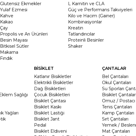
Glutensiz Ekmekler
L Karnitin ve CLA
Yulaf Ezmesi
Güç ve Performans Takviyeleri
Kahve
Kilo ve Hacim (Gainer)
Kakao
Kombinasyonlar
Çay
Kreatin
Propolis ve Arı Ürünleri
Tatlandırıcılar
Besin Mayası
Proteinli Besinler
Bitkisel Sütler
Shaker
Makarna
Fındık
BİSİKLET
ÇANTALAR
Katlanır Bisikletler
Bel Çantaları
Elektrikli Bisikletler
Okul Çantaları
Dağ Bisikletleri
Su Sporları Çanta
Eklem Sağlığı
Çocuk Bisikletleri
Bisiklet Çantalar
Bisiklet Çantası
Omuz / Postacı 
Bisiklet Kaskı
Tenis Çantaları
k Yağları
Bisiklet Lastiği
Kamp Çantaları
tik
Bisiklet Jant
Sırt Çantaları
Pedal
Yemek / Beslen
Bisiklet Eldiveni
Mat Çantaları