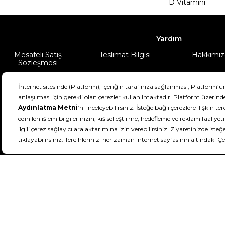
D Vitamini
Yardım
Mesafeli Satış
Teslimat Bilgisi
Hakkımız
Sözleşmesi
Şartlar & Koşullar
Ürünüm
DeFactoFIT ©️ 2022-2026. Tüm hakları sa
21
SEÇİNİZ