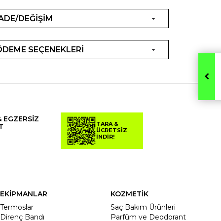
İADE/DEĞİŞİM
ÖDEME SEÇENEKLERİ
& EGZERSİZ
TARA &
T
ÜCRETSİZ
İNDİR!
EKİPMANLAR
KOZMETİK
Termoslar
Saç Bakım Ürünleri
Direnç Bandı
Parfüm ve Deodorant