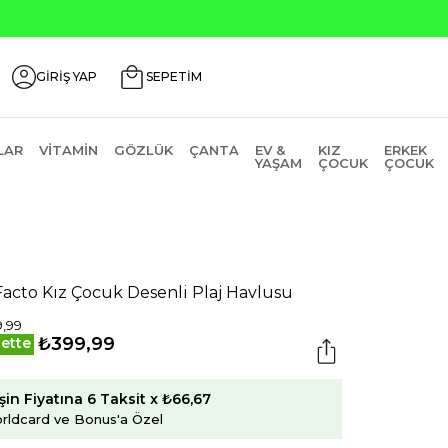
Seçili Ürünlerde ₺2000 Üzeri ₺200 İndirim Kodu: AGUSTOS
GİRİŞ YAP
SEPETİM
LAR
VITAMIN
GÖZLÜK
ÇANTA
EV &
KIZ
ERKEK
YAŞAM
ÇOCUK
ÇOCUK
acto Kız Çocuk Desenli Plaj Havlusu
,99
₺399,99
ette
şin Fiyatına 6 Taksit x ₺66,67
rldcard ve Bonus'a Özel