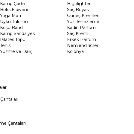
Kamp Çadırı
Highlighter
Boks Eldiveni
Saç Boyası
Yoga Matı
Güneş Kremleri
Uyku Tulumu
Yüz Temizleme
Koşu Bandı
Kadın Parfüm
Kamp Sandalyesi
Saç Kremi
Pilates Topu
Erkek Parfüm
Tenis
Nemlendiriciler
Yüzme ve Dalış
Kolonya
ları
ı
Çantaları
me Çantaları