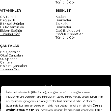
Tümünü Gör
VİTAMİNLER
BİSİKLET
C Vitamini
Katlanır
Bağışıklık
Bisikletler
Bitkisel Ürünler
Elektrikli
Glukozamin Ve
Bisikletler
Eklem Sağlığı
Dağ Bisikletleri
Tümünü Gör
Çocuk Bisikletleri
Tümünü Gör
ÇANTALAR
Bel Çantaları
Okul Çantaları
Su Sporları
Çantaları
Bisiklet Çantaları
Tümünü Gör
Yardım
Mesafeli Satış Sözleşmesi
Teslimat Bilgisi
Gizlilik Sözleşmesi
Şartlar & Koşullar
Ürünümü nasıl iade
Hakkımızda