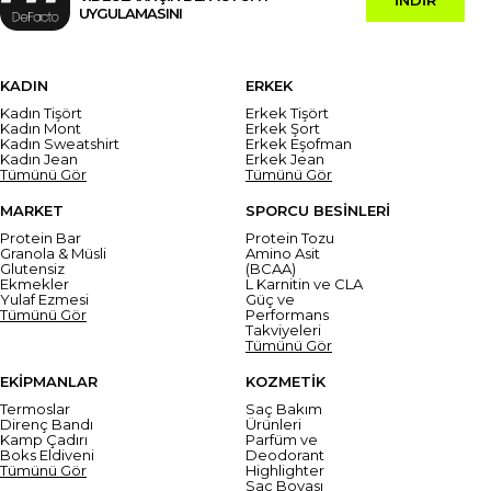
UYGULAMASINI
KADIN
ERKEK
Kadın Tişört
Erkek Tişört
Kadın Mont
Erkek Şort
Kadın Sweatshirt
Erkek Eşofman
Kadın Jean
Erkek Jean
Tümünü Gör
Tümünü Gör
MARKET
SPORCU BESİNLERİ
Protein Bar
Protein Tozu
Granola & Müsli
Amino Asit
Glutensiz
(BCAA)
Ekmekler
L Karnitin ve CLA
Yulaf Ezmesi
Güç ve
Tümünü Gör
Performans
Takviyeleri
Tümünü Gör
EKİPMANLAR
KOZMETİK
Termoslar
Saç Bakım
Direnç Bandı
Ürünleri
Kamp Çadırı
Parfüm ve
Boks Eldiveni
Deodorant
Tümünü Gör
Highlighter
Saç Boyası