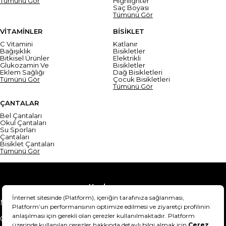
Tümünü Gör
Highlighter
Saç Boyası
Tümünü Gör
VİTAMİNLER
BİSİKLET
C Vitamini
Katlanır
Bağışıklık
Bisikletler
Bitkisel Ürünler
Elektrikli
Glukozamin Ve
Bisikletler
Eklem Sağlığı
Dağ Bisikletleri
Tümünü Gör
Çocuk Bisikletleri
Tümünü Gör
ÇANTALAR
Bel Çantaları
Okul Çantaları
Su Sporları
Çantaları
Bisiklet Çantaları
Tümünü Gör
Yardım
Mesafeli Satış Sözleşmesi
Teslimat Bilgisi
Gizlilik Sözleşmesi
Şartlar & Koşullar