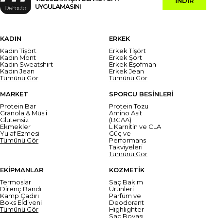
İNDİR
UYGULAMASINI
KADIN
ERKEK
Kadın Tişört
Erkek Tişört
Kadın Mont
Erkek Şort
Kadın Sweatshirt
Erkek Eşofman
Kadın Jean
Erkek Jean
Tümünü Gör
Tümünü Gör
MARKET
SPORCU BESİNLERİ
Protein Bar
Protein Tozu
Granola & Müsli
Amino Asit
Glutensiz
(BCAA)
Ekmekler
L Karnitin ve CLA
Yulaf Ezmesi
Güç ve
Tümünü Gör
Performans
Takviyeleri
Tümünü Gör
EKİPMANLAR
KOZMETİK
Termoslar
Saç Bakım
Direnç Bandı
Ürünleri
Kamp Çadırı
Parfüm ve
Boks Eldiveni
Deodorant
Tümünü Gör
Highlighter
Saç Boyası