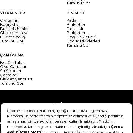
Tümünü Gör
VİTAMİNLER
BİSİKLET
C Vitamini
Katlanır
Bağışıklık
Bisikletler
Bitkisel Ürünler
Elektrikli
Glukozamin Ve
Bisikletler
Eklem Sağlığı
Dağ Bisikletleri
Tümünü Gör
Çocuk Bisikletleri
Tümünü Gör
ÇANTALAR
Bel Çantaları
Okul Çantaları
Su Sporları
Çantaları
Bisiklet Çantaları
Tümünü Gör
Yardım
Mesafeli Satış Sözleşmesi
Teslimat Bilgisi
Gizlilik Sözleşmesi
Şartlar & Koşullar
Ürünümü nasıl iade
Hakkımızda