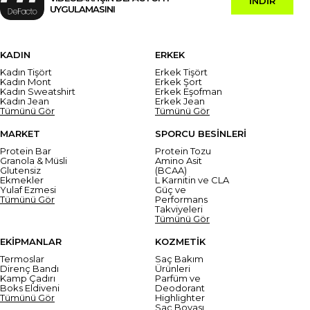
İNDİR
UYGULAMASINI
KADIN
ERKEK
Kadın Tişört
Erkek Tişört
Kadın Mont
Erkek Şort
Kadın Sweatshirt
Erkek Eşofman
Kadın Jean
Erkek Jean
Tümünü Gör
Tümünü Gör
MARKET
SPORCU BESİNLERİ
Protein Bar
Protein Tozu
Granola & Müsli
Amino Asit
Glutensiz
(BCAA)
Ekmekler
L Karnitin ve CLA
Yulaf Ezmesi
Güç ve
Tümünü Gör
Performans
Takviyeleri
Tümünü Gör
EKİPMANLAR
KOZMETİK
Termoslar
Saç Bakım
Direnç Bandı
Ürünleri
Kamp Çadırı
Parfüm ve
Boks Eldiveni
Deodorant
Tümünü Gör
Highlighter
Saç Boyası