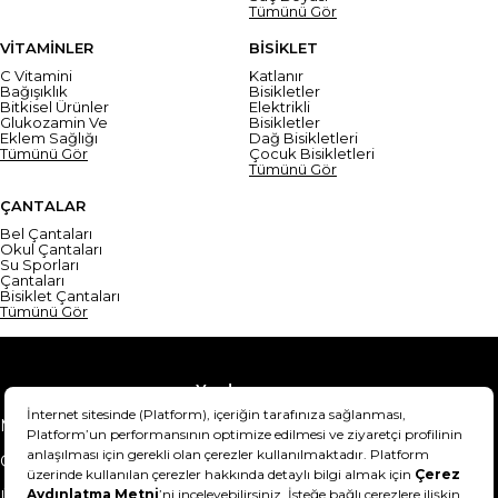
Tümünü Gör
VİTAMİNLER
BİSİKLET
C Vitamini
Katlanır
Bağışıklık
Bisikletler
Bitkisel Ürünler
Elektrikli
Glukozamin Ve
Bisikletler
Eklem Sağlığı
Dağ Bisikletleri
Tümünü Gör
Çocuk Bisikletleri
Tümünü Gör
ÇANTALAR
Bel Çantaları
Okul Çantaları
Su Sporları
Çantaları
Bisiklet Çantaları
Tümünü Gör
Yardım
Mesafeli Satış Sözleşmesi
Teslimat Bilgisi
Gizlilik Sözleşmesi
Şartlar & Koşullar
Ürünümü nasıl iade
Hakkımızda