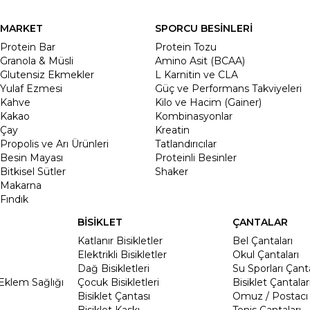
MARKET
SPORCU BESİNLERİ
Protein Bar
Protein Tozu
Granola & Müsli
Amino Asit (BCAA)
Glutensiz Ekmekler
L Karnitin ve CLA
Yulaf Ezmesi
Güç ve Performans Takviyeleri
Kahve
Kilo ve Hacim (Gainer)
Kakao
Kombinasyonlar
Çay
Kreatin
Propolis ve Arı Ürünleri
Tatlandırıcılar
Besin Mayası
Proteinli Besinler
Bitkisel Sütler
Shaker
Makarna
Fındık
BİSİKLET
ÇANTALAR
Katlanır Bisikletler
Bel Çantaları
Elektrikli Bisikletler
Okul Çantaları
Dağ Bisikletleri
Su Sporları Çanta
Eklem Sağlığı
Çocuk Bisikletleri
Bisiklet Çantalar
Bisiklet Çantası
Omuz / Postacı 
Bisiklet Kaskı
Tenis Çantaları