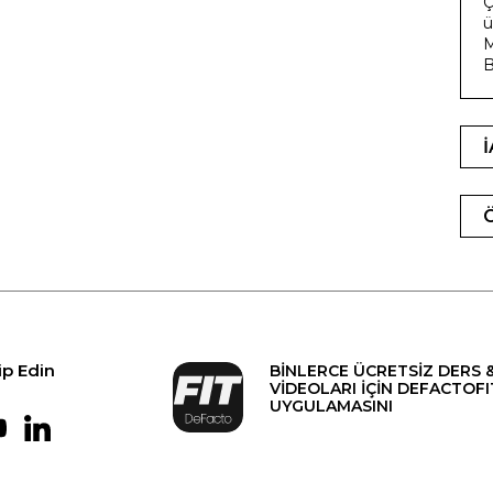
Ç
ü
M
B
ip Edin
BİNLERCE ÜCRETSİZ DERS 
VİDEOLARI İÇİN DEFACTOFI
UYGULAMASINI