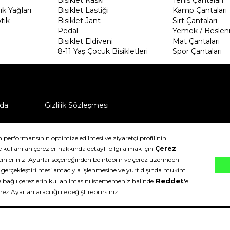
k Yağları
Bisiklet Lastiği
Kamp Çantaları
tik
Bisiklet Jant
Sırt Çantaları
Pedal
Yemek / Beslen
Bisiklet Eldiveni
Mat Çantaları
8-11 Yaş Çocuk Bisikletleri
Spor Çantaları
da
Gizlilik Sözleşmesi
ü nasıl iade edebilirim?
klıdır.