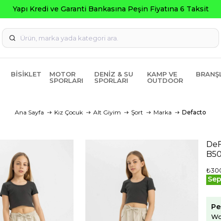
Kredi ve Garanti Bankasına Peşin Fiyatına 6 Taksit
BISIKLET
MOTOR
DENIZ & SU
KAMP VE
BRANŞ
SPORLARI
SPORLARI
OUTDOOR
Ana Sayfa
Kız Çocuk
Alt Giyim
Şort
Marka
Defacto
DeF
B5
₺30
Sep
Pe
Wo