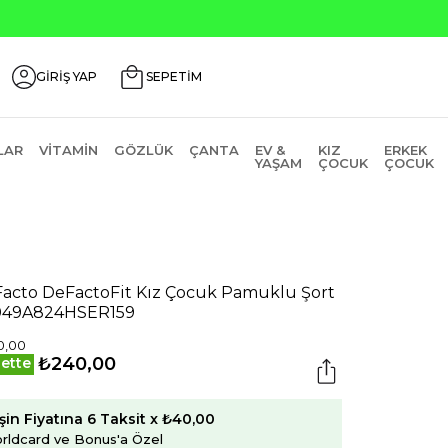
GİRİŞ YAP
SEPETİM
LAR
VITAMIN
GÖZLÜK
ÇANTA
EV &
KIZ
ERKEK
YAŞAM
ÇOCUK
ÇOCUK
acto DeFactoFit Kız Çocuk Pamuklu Şort
049A824HSER159
0,00
₺240,00
ette
şin Fiyatına 6 Taksit x ₺40,00
rldcard ve Bonus'a Özel