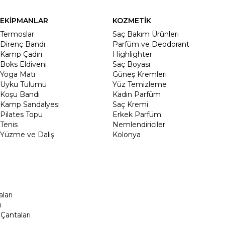
EKİPMANLAR
KOZMETİK
Termoslar
Saç Bakım Ürünleri
Direnç Bandı
Parfüm ve Deodorant
Kamp Çadırı
Highlighter
Boks Eldiveni
Saç Boyası
Yoga Matı
Güneş Kremleri
Uyku Tulumu
Yüz Temizleme
Koşu Bandı
Kadın Parfüm
Kamp Sandalyesi
Saç Kremi
Pilates Topu
Erkek Parfüm
Tenis
Nemlendiriciler
Yüzme ve Dalış
Kolonya
ları
ı
Çantaları