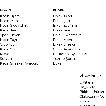
KADIN
ERKEK
Kadın Tişört
Erkek Tişört
Kadın Mont
Erkek Şort
Kadın Sweatshirt
Erkek Eşofman
Kadın Jean
Erkek Jean
Spor Sütyen
Erkek Sweatshirt
Kadın Tayt
Erkek Mont
Crop Top
Erkek Sneaker
Kadin Şort
Güreş Ayakkabısı
Mayo
Basketbol Ayakkabısı
Sütyen
Yüzme Şortu
Kadın Sneaker Ayakkabı
Boxer
VİTAMİNLER
C Vitamini
Bağışıklık
Bitkisel Ürünler
Glukozamin Ve 
Kolajen
Mineraller