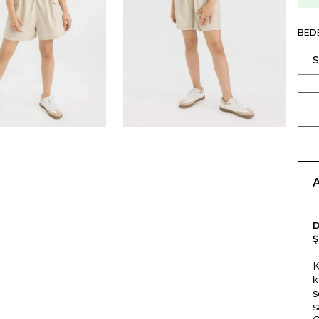
BED
K
k
s
s