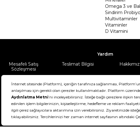
Omega 3 ve Balı
Sindirim Probiyo
Multivitaminler
Vitaminler
D Vitamini
Yardım
Mesafeli Satış
Teslimat Bilgisi
Hakkımız
Sözleşmesi
Şartlar & Koşullar
Ürünüm
DeFactoFIT ©️ 2022-2026. Tüm hakları sa
11
SEÇİNİZ