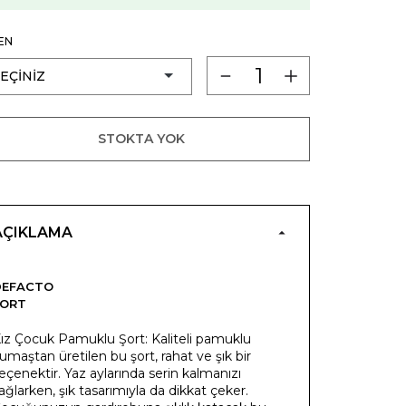
EN
STOKTA YOK
AÇIKLAMA
DEFACTO
ŞORT
ız Çocuk Pamuklu Şort: Kaliteli pamuklu
umaştan üretilen bu şort, rahat ve şık bir
eçenektir. Yaz aylarında serin kalmanızı
ağlarken, şık tasarımıyla da dikkat çeker.