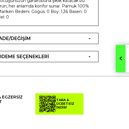
ocuğunuzun gardırobuna şıklık katacak bu
rün, her anlamda konfor sunar. Pamuk 100%
anken Bedeni: Göğüs: 0 Boy: 1,36 Basen: 0
el: 0
İADE/DEĞİŞİM
ÖDEME SEÇENEKLERİ
& EGZERSİZ
TARA &
T
ÜCRETSİZ
İNDİR!