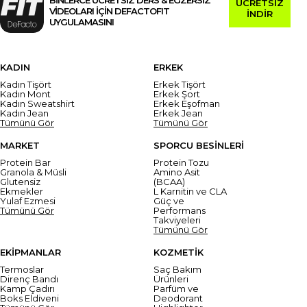
ÜCRETSİZ
VİDEOLARI İÇİN DEFACTOFIT
İNDİR
UYGULAMASINI
KADIN
ERKEK
Kadın Tişört
Erkek Tişört
Kadın Mont
Erkek Şort
Kadın Sweatshirt
Erkek Eşofman
Kadın Jean
Erkek Jean
Tümünü Gör
Tümünü Gör
MARKET
SPORCU BESİNLERİ
Protein Bar
Protein Tozu
Granola & Müsli
Amino Asit
Glutensiz
(BCAA)
Ekmekler
L Karnitin ve CLA
Yulaf Ezmesi
Güç ve
Tümünü Gör
Performans
Takviyeleri
Tümünü Gör
EKİPMANLAR
KOZMETİK
Termoslar
Saç Bakım
Direnç Bandı
Ürünleri
Kamp Çadırı
Parfüm ve
Boks Eldiveni
Deodorant