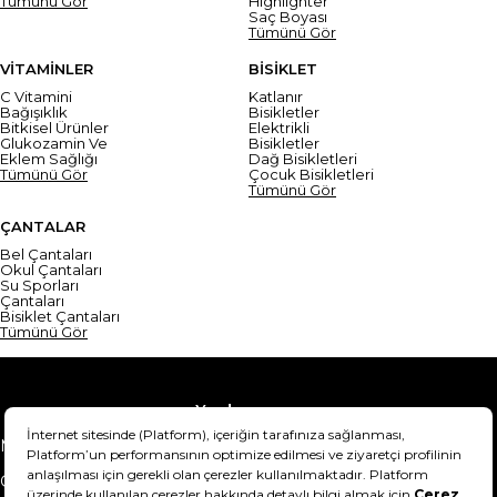
Tümünü Gör
Highlighter
Saç Boyası
Tümünü Gör
VİTAMİNLER
BİSİKLET
C Vitamini
Katlanır
Bağışıklık
Bisikletler
Bitkisel Ürünler
Elektrikli
Glukozamin Ve
Bisikletler
Eklem Sağlığı
Dağ Bisikletleri
Tümünü Gör
Çocuk Bisikletleri
Tümünü Gör
ÇANTALAR
Bel Çantaları
Okul Çantaları
Su Sporları
Çantaları
Bisiklet Çantaları
Tümünü Gör
Yardım
Mesafeli Satış Sözleşmesi
Teslimat Bilgisi
Gizlilik Sözleşmesi
Şartlar & Koşullar