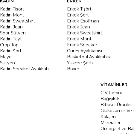
KADIN
ERKEK
Kadın Tişört
Erkek Tişört
Kadın Mont
Erkek Şort
Kadın Sweatshirt
Erkek Eşofman
Kadın Jean
Erkek Jean
Spor Sütyen
Erkek Sweatshirt
Kadın Tayt
Erkek Mont
Crop Top
Erkek Sneaker
Kadin Şort
Güreş Ayakkabısı
Mayo
Basketbol Ayakkabısı
Sütyen
Yüzme Şortu
Kadın Sneaker Ayakkabı
Boxer
VİTAMİNLER
C Vitamini
Bağışıklık
Bitkisel Ürünler
Glukozamin Ve 
Kolajen
Mineraller
Omega 3 ve Balı