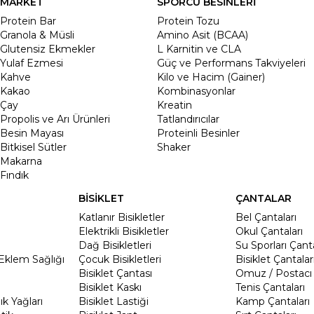
MARKET
SPORCU BESİNLERİ
Protein Bar
Protein Tozu
Granola & Müsli
Amino Asit (BCAA)
Glutensiz Ekmekler
L Karnitin ve CLA
Yulaf Ezmesi
Güç ve Performans Takviyeleri
Kahve
Kilo ve Hacim (Gainer)
Kakao
Kombinasyonlar
Çay
Kreatin
Propolis ve Arı Ürünleri
Tatlandırıcılar
Besin Mayası
Proteinli Besinler
Bitkisel Sütler
Shaker
Makarna
Fındık
BİSİKLET
ÇANTALAR
Katlanır Bisikletler
Bel Çantaları
Elektrikli Bisikletler
Okul Çantaları
Dağ Bisikletleri
Su Sporları Çanta
Eklem Sağlığı
Çocuk Bisikletleri
Bisiklet Çantalar
Bisiklet Çantası
Omuz / Postacı 
Bisiklet Kaskı
Tenis Çantaları
k Yağları
Bisiklet Lastiği
Kamp Çantaları