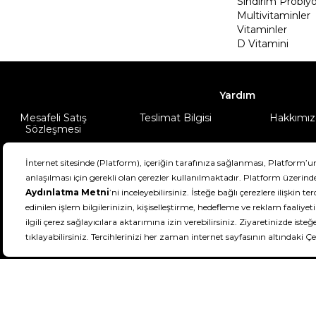
Sindirim Probiyo
Multivitaminler
Vitaminler
D Vitamini
Yardım
Mesafeli Satış
Teslimat Bilgisi
Hakkımız
Sözleşmesi
Şartlar & Koşullar
Ürünüm
DeFactoFIT ©️ 2022-2026. Tüm hakları sa
21
SEÇİNİZ