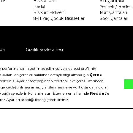
tik
Bisiklet Jant
Sırt Çantaları
Pedal
Yemek / Beslen
Bisiklet Eldiveni
Mat Çantaları
8-11 Yaş Çocuk Bisikletleri
Spor Çantaları
da
Gizlilik Sözleşmesi
ü nasıl iade edebilirim?
klıdır.