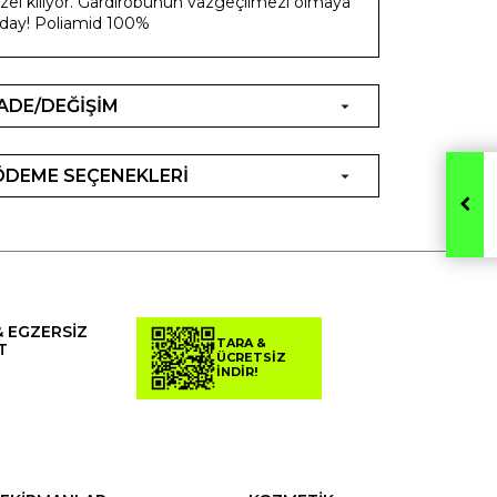
zel kılıyor. Gardırobunun vazgeçilmezi olmaya
day! Poliamid 100%
İADE/DEĞİŞİM
ÖDEME SEÇENEKLERİ
& EGZERSİZ
TARA &
T
ÜCRETSİZ
İNDİR!