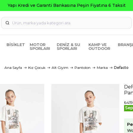
Yapı Kredi ve Garanti Bankasına Peşin Fiyatına 6 Taksit
BISIKLET
MOTOR
DENIZ & SU
KAMP VE
BRANŞ
SPORLARI
SPORLARI
OUTDOOR
Ana Sayfa
Kız Çocuk
Alt Giyim
Pantolon
Marka
Defacto
DeF
Pan
₺419
Sep
Pe
Wo