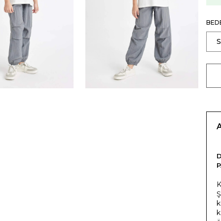
BED
K
Ş
k
k