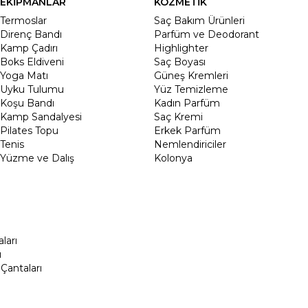
EKİPMANLAR
KOZMETİK
Termoslar
Saç Bakım Ürünleri
Direnç Bandı
Parfüm ve Deodorant
Kamp Çadırı
Highlighter
Boks Eldiveni
Saç Boyası
Yoga Matı
Güneş Kremleri
Uyku Tulumu
Yüz Temizleme
Koşu Bandı
Kadın Parfüm
Kamp Sandalyesi
Saç Kremi
Pilates Topu
Erkek Parfüm
Tenis
Nemlendiriciler
Yüzme ve Dalış
Kolonya
ları
ı
Çantaları