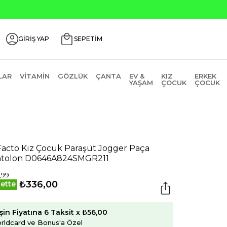
GİRİŞ YAP
SEPETİM
LAR
VITAMIN
GÖZLÜK
ÇANTA
EV &
KIZ
ERKEK
YAŞAM
ÇOCUK
ÇOCUK
acto Kız Çocuk Paraşüt Jogger Paça
tolon D0646A824SMGR211
,99
₺336,00
ette
şin Fiyatına 6 Taksit x ₺56,00
rldcard ve Bonus'a Özel