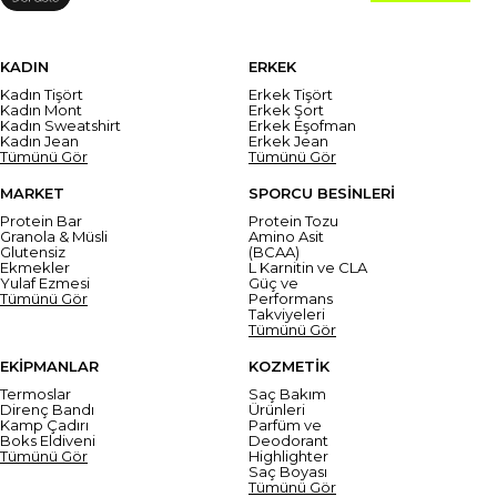
KADIN
ERKEK
Kadın Tişört
Erkek Tişört
Kadın Mont
Erkek Şort
Kadın Sweatshirt
Erkek Eşofman
Kadın Jean
Erkek Jean
Tümünü Gör
Tümünü Gör
MARKET
SPORCU BESİNLERİ
Protein Bar
Protein Tozu
Granola & Müsli
Amino Asit
Glutensiz
(BCAA)
Ekmekler
L Karnitin ve CLA
Yulaf Ezmesi
Güç ve
Tümünü Gör
Performans
Takviyeleri
Tümünü Gör
EKİPMANLAR
KOZMETİK
Termoslar
Saç Bakım
Direnç Bandı
Ürünleri
Kamp Çadırı
Parfüm ve
Boks Eldiveni
Deodorant
Tümünü Gör
Highlighter
Saç Boyası
Tümünü Gör