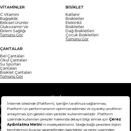
VİTAMİNLER
BİSİKLET
C Vitamini
Katlanır
Bağışıklık
Bisikletler
Bitkisel Ürünler
Elektrikli
Glukozamin Ve
Bisikletler
Eklem Sağlığı
Dağ Bisikletleri
Tümünü Gör
Çocuk Bisikletleri
Tümünü Gör
ÇANTALAR
Bel Çantaları
Okul Çantaları
Su Sporları
Çantaları
Bisiklet Çantaları
Tümünü Gör
Yardım
Mesafeli Satış Sözleşmesi
Teslimat Bilgisi
Gizlilik Sözleşmesi
Şartlar & Koşullar
Ürünümü nasıl iade
Hakkımızda
edebilirim?