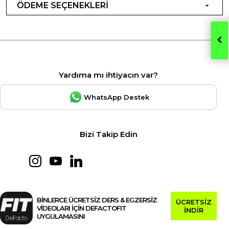
ÖDEME SEÇENEKLERİ
Yardıma mı ihtiyacın var?
WhatsApp Destek
Bizi Takip Edin
BİNLERCE ÜCRETSİZ DERS & EGZERSİZ
ÜCRETSİZ
VİDEOLARI İÇİN DEFACTOFIT
İNDİR
UYGULAMASINI