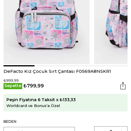
DeFacto Kız Çocuk Sırt Çantası F0569A8NSKR1
₺999,99
₺799,99
Sepette
Peşin Fiyatına 6 Taksit x ₺133,33
Worldcard ve Bonus'a Özel
BEDEN