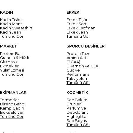
KADIN
ERKEK
Kadın Tişört
Erkek Tişört
Kadın Mont
Erkek Şort
Kadın Sweatshirt
Erkek Eşofman
Kadın Jean
Erkek Jean
Tümünü Gör
Tümünü Gör
MARKET
SPORCU BESİNLERİ
Protein Bar
Protein Tozu
Granola & Müsli
Amino Asit
Glutensiz
(BCAA)
Ekmekler
L Karnitin ve CLA
Yulaf Ezmesi
Güç ve
Tümünü Gör
Performans
Takviyeleri
Tümünü Gör
EKİPMANLAR
KOZMETİK
Termoslar
Saç Bakım
Direnç Bandı
Ürünleri
Kamp Çadırı
Parfüm ve
Boks Eldiveni
Deodorant
Tümünü Gör
Highlighter
Saç Boyası
Tümünü Gör