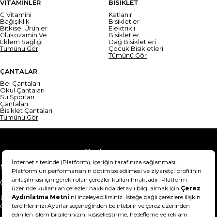
VİTAMİNLER
BİSİKLET
C Vitamini
Katlanır
Bağışıklık
Bisikletler
Bitkisel Ürünler
Elektrikli
Glukozamin Ve
Bisikletler
Eklem Sağlığı
Dağ Bisikletleri
Tümünü Gör
Çocuk Bisikletleri
Tümünü Gör
ÇANTALAR
Bel Çantaları
Okul Çantaları
Su Sporları
Çantaları
Bisiklet Çantaları
Tümünü Gör
Yardım
Mesafeli Satış Sözleşmesi
Teslimat Bilgisi
Gizlilik Sözleşmesi
Şartlar & Koşullar
Ürünümü nasıl iade
Hakkımızda
edebilirim?