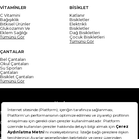
VİTAMİNLER
BİSİKLET
C Vitamini
Katlanır
Bağışıklık
Bisikletler
Bitkisel Ürünler
Elektrikli
Glukozamin Ve
Bisikletler
Eklem Sağlığı
Dağ Bisikletleri
Tümünü Gör
Çocuk Bisikletleri
Tümünü Gör
ÇANTALAR
Bel Çantaları
Okul Çantaları
Su Sporları
Çantaları
Bisiklet Çantaları
Tümünü Gör
Yardım
Mesafeli Satış Sözleşmesi
Teslimat Bilgisi
Gizlilik Sözleşmesi
Şartlar & Koşullar
Ürünümü nasıl iade
Hakkımızda
edebilirim?