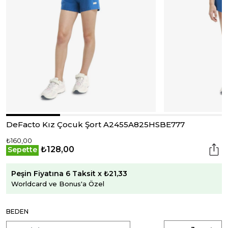
DeFacto Kız Çocuk Şort A2455A825HSBE777
₺160,00
₺128,00
Sepette
Peşin Fiyatına 6 Taksit x ₺21,33
Worldcard ve Bonus'a Özel
BEDEN