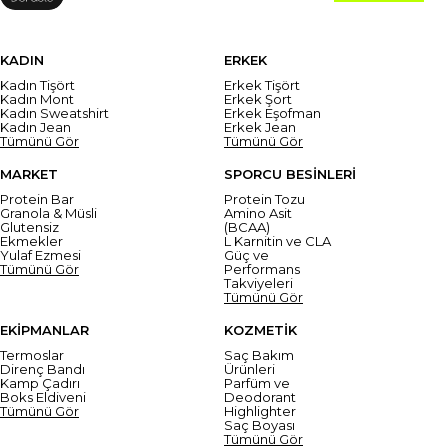
KADIN
ERKEK
Kadın Tişört
Erkek Tişört
Kadın Mont
Erkek Şort
Kadın Sweatshirt
Erkek Eşofman
Kadın Jean
Erkek Jean
Tümünü Gör
Tümünü Gör
MARKET
SPORCU BESİNLERİ
Protein Bar
Protein Tozu
Granola & Müsli
Amino Asit
Glutensiz
(BCAA)
Ekmekler
L Karnitin ve CLA
Yulaf Ezmesi
Güç ve
Tümünü Gör
Performans
Takviyeleri
Tümünü Gör
EKİPMANLAR
KOZMETİK
Termoslar
Saç Bakım
Direnç Bandı
Ürünleri
Kamp Çadırı
Parfüm ve
Boks Eldiveni
Deodorant
Tümünü Gör
Highlighter
Saç Boyası
Tümünü Gör