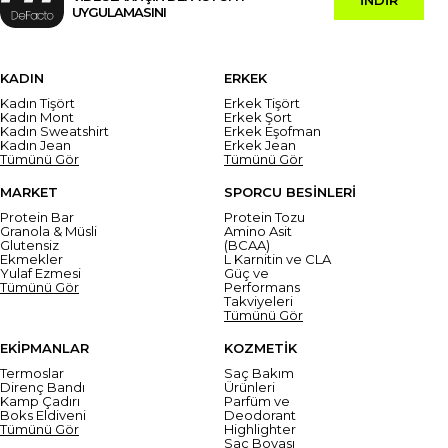
UYGULAMASINI
KADIN
ERKEK
Kadın Tişört
Erkek Tişört
Kadın Mont
Erkek Şort
Kadın Sweatshirt
Erkek Eşofman
Kadın Jean
Erkek Jean
Tümünü Gör
Tümünü Gör
MARKET
SPORCU BESİNLERİ
Protein Bar
Protein Tozu
Granola & Müsli
Amino Asit
Glutensiz
(BCAA)
Ekmekler
L Karnitin ve CLA
Yulaf Ezmesi
Güç ve
Tümünü Gör
Performans
Takviyeleri
Tümünü Gör
EKİPMANLAR
KOZMETİK
Termoslar
Saç Bakım
Direnç Bandı
Ürünleri
Kamp Çadırı
Parfüm ve
Boks Eldiveni
Deodorant
Tümünü Gör
Highlighter
Saç Boyası