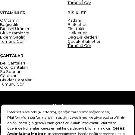
Tümünü Gör
VİTAMİNLER
BİSİKLET
C Vitamini
Katlanır
Bağışıklık
Bisikletler
Bitkisel Ürünler
Elektrikli
Glukozamin Ve
Bisikletler
Eklem Sağlığı
Dağ Bisikletleri
Tümünü Gör
Çocuk Bisikletleri
Tümünü Gör
ÇANTALAR
Bel Çantaları
Okul Çantaları
Su Sporları
Çantaları
Bisiklet Çantaları
Tümünü Gör
Yardım
Mesafeli Satış Sözleşmesi
Teslimat Bilgisi
Gizlilik Sözleşmesi
Şartlar & Koşullar
Ürünümü nasıl iade
Hakkımızda