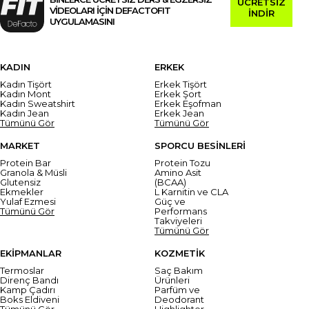
ÜCRETSİZ
VİDEOLARI İÇİN DEFACTOFIT
İNDİR
UYGULAMASINI
KADIN
ERKEK
Kadın Tişört
Erkek Tişört
Kadın Mont
Erkek Şort
Kadın Sweatshirt
Erkek Eşofman
Kadın Jean
Erkek Jean
Tümünü Gör
Tümünü Gör
MARKET
SPORCU BESİNLERİ
Protein Bar
Protein Tozu
Granola & Müsli
Amino Asit
Glutensiz
(BCAA)
Ekmekler
L Karnitin ve CLA
Yulaf Ezmesi
Güç ve
Tümünü Gör
Performans
Takviyeleri
Tümünü Gör
EKİPMANLAR
KOZMETİK
Termoslar
Saç Bakım
Direnç Bandı
Ürünleri
Kamp Çadırı
Parfüm ve
Boks Eldiveni
Deodorant
Tümünü Gör
Highlighter