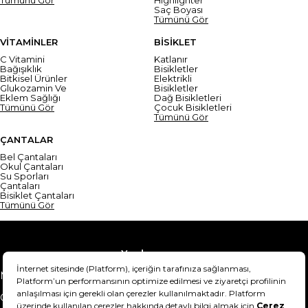
Saç Boyası
Tümünü Gör
VİTAMİNLER
BİSİKLET
C Vitamini
Katlanır
Bağışıklık
Bisikletler
Bitkisel Ürünler
Elektrikli
Glukozamin Ve
Bisikletler
Eklem Sağlığı
Dağ Bisikletleri
Tümünü Gör
Çocuk Bisikletleri
Tümünü Gör
ÇANTALAR
Bel Çantaları
Okul Çantaları
Su Sporları
Çantaları
Bisiklet Çantaları
Tümünü Gör
Yardım
Mesafeli Satış Sözleşmesi
Teslimat Bilgisi
Gizlilik Sözleşmesi
Şartlar & Koşullar