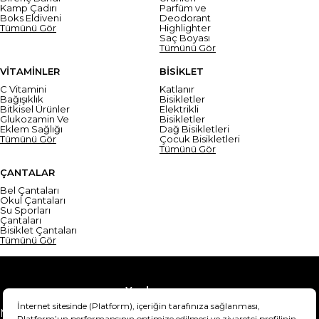
Kamp Çadırı
Parfüm ve
Boks Eldiveni
Deodorant
Tümünü Gör
Highlighter
Saç Boyası
Tümünü Gör
VİTAMİNLER
BİSİKLET
C Vitamini
Katlanır
Bağışıklık
Bisikletler
Bitkisel Ürünler
Elektrikli
Glukozamin Ve
Bisikletler
Eklem Sağlığı
Dağ Bisikletleri
Tümünü Gör
Çocuk Bisikletleri
Tümünü Gör
ÇANTALAR
Bel Çantaları
Okul Çantaları
Su Sporları
Çantaları
Bisiklet Çantaları
Tümünü Gör
Yardım
Mesafeli Satış Sözleşmesi
Teslimat Bilgisi