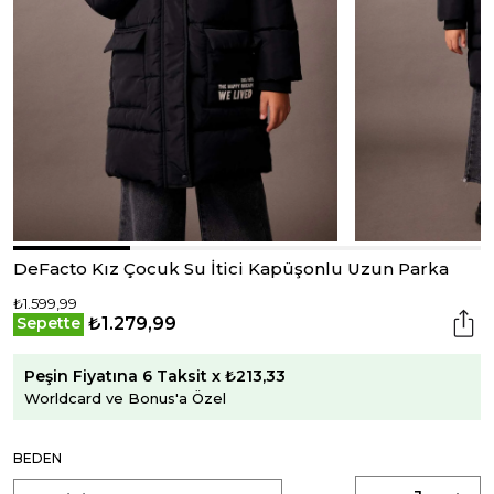
DeFacto Kız Çocuk Su İtici Kapüşonlu Uzun Parka
₺1.599,99
₺1.279,99
Sepette
Peşin Fiyatına 6 Taksit x ₺213,33
Worldcard ve Bonus'a Özel
BEDEN