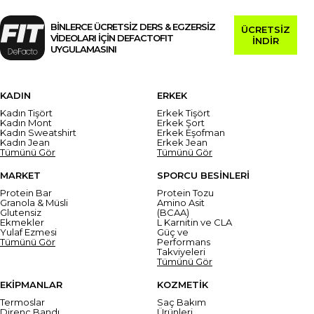
BİNLERCE ÜCRETSİZ DERS & EGZERSİZ
ÜCRETSİZ
VİDEOLARI İÇİN DEFACTOFIT
İNDİR
UYGULAMASINI
KADIN
ERKEK
Kadın Tişört
Erkek Tişört
Kadın Mont
Erkek Şort
Kadın Sweatshirt
Erkek Eşofman
Kadın Jean
Erkek Jean
Tümünü Gör
Tümünü Gör
MARKET
SPORCU BESİNLERİ
Protein Bar
Protein Tozu
Granola & Müsli
Amino Asit
Glutensiz
(BCAA)
Ekmekler
L Karnitin ve CLA
Yulaf Ezmesi
Güç ve
Tümünü Gör
Performans
Takviyeleri
Tümünü Gör
EKİPMANLAR
KOZMETİK
Termoslar
Saç Bakım
Direnç Bandı
Ürünleri