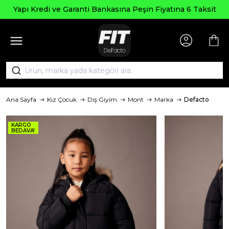
Yapı Kredi ve Garanti Bankasına Peşin Fiyatına 6 Taksit
Ana Sayfa
Kız Çocuk
Dış Giyim
Mont
Marka
Defacto
KARGO
BEDAVA!