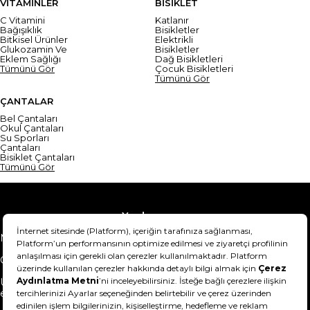
VİTAMİNLER
BİSİKLET
C Vitamini
Katlanır
Bağışıklık
Bisikletler
Bitkisel Ürünler
Elektrikli
Glukozamin Ve
Bisikletler
Eklem Sağlığı
Dağ Bisikletleri
Tümünü Gör
Çocuk Bisikletleri
Tümünü Gör
ÇANTALAR
Bel Çantaları
Okul Çantaları
Su Sporları
Çantaları
Bisiklet Çantaları
Tümünü Gör
Yardım
Mesafeli Satış Sözleşmesi
Teslimat Bilgisi
Gizlilik Sözleşmesi
Şartlar & Koşullar
Ürünümü nasıl iade
Hakkımızda
edebilirim?