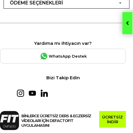
ÖDEME SEÇENEKLERİ
Yardıma mı ihtiyacın var?
WhatsApp Destek
Bizi Takip Edin
BİNLERCE ÜCRETSİZ DERS & EGZERSİZ
ÜCRETSİZ
VİDEOLARI İÇİN DEFACTOFIT
İNDİR
UYGULAMASINI