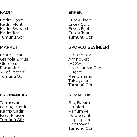
KADIN
ERKEK
Kadın Tişört
Erkek Tişört
Kadın Mont
Erkek Şort
Kadın Sweatshirt
Erkek Eşofman
Kadın Jean
Erkek Jean
Tümünü Gör
Tümünü Gör
MARKET
SPORCU BESİNLERİ
Protein Bar
Protein Tozu
Granola & Müsli
Amino Asit
Glutensiz
(BCAA)
Ekmekler
L Karnitin ve CLA
Yulaf Ezmesi
Güç ve
Tümünü Gör
Performans
Takviyeleri
Tümünü Gör
EKİPMANLAR
KOZMETİK
Termoslar
Saç Bakım
Direnç Bandı
Ürünleri
Kamp Çadırı
Parfüm ve
Boks Eldiveni
Deodorant
Tümünü Gör
Highlighter
Saç Boyası
Tümünü Gör