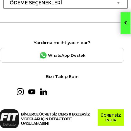
ÖDEME SEÇENEKLERİ
Yardıma mı ihtiyacın var?
WhatsApp Destek
Bizi Takip Edin
BİNLERCE ÜCRETSİZ DERS & EGZERSİZ
ÜCRETSİZ
VİDEOLARI İÇİN DEFACTOFIT
İNDİR
UYGULAMASINI