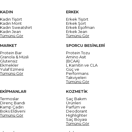
KADIN
ERKEK
Kadın Tişört
Erkek Tişört
Kadın Mont
Erkek Şort
Kadın Sweatshirt
Erkek Eşofman
Kadın Jean
Erkek Jean
Tümünü Gör
Tümünü Gör
MARKET
SPORCU BESİNLERİ
Protein Bar
Protein Tozu
Granola & Müsli
Amino Asit
Glutensiz
(BCAA)
Ekmekler
L Karnitin ve CLA
Yulaf Ezmesi
Güç ve
Tümünü Gör
Performans
Takviyeleri
Tümünü Gör
EKİPMANLAR
KOZMETİK
Termoslar
Saç Bakım
Direnç Bandı
Ürünleri
Kamp Çadırı
Parfüm ve
Boks Eldiveni
Deodorant
Tümünü Gör
Highlighter
Saç Boyası
Tümünü Gör