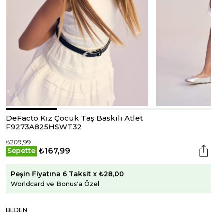
DeFacto Kız Çocuk Taş Baskılı Atlet
F9273A825HSWT32
₺209,99
₺167,99
Sepette
Peşin Fiyatına 6 Taksit x ₺28,00
Worldcard ve Bonus'a Özel
BEDEN