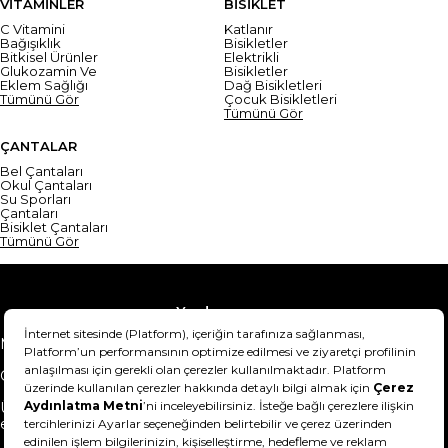
VİTAMİNLER
BİSİKLET
C Vitamini
Katlanır
Bağışıklık
Bisikletler
Bitkisel Ürünler
Elektrikli
Glukozamin Ve
Bisikletler
Eklem Sağlığı
Dağ Bisikletleri
Tümünü Gör
Çocuk Bisikletleri
Tümünü Gör
ÇANTALAR
Bel Çantaları
Okul Çantaları
Su Sporları
Çantaları
Bisiklet Çantaları
Tümünü Gör
Yardım
Mesafeli Satış Sözleşmesi
Teslimat Bilgisi
Gizlilik Sözleşmesi
Şartlar & Koşullar
Ürünümü nasıl iade
Hakkımızda
edebilirim?