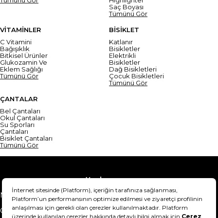
Saç Boyası
Tümünü Gör
VİTAMİNLER
BİSİKLET
C Vitamini
Katlanır
Bağışıklık
Bisikletler
Bitkisel Ürünler
Elektrikli
Glukozamin Ve
Bisikletler
Eklem Sağlığı
Dağ Bisikletleri
Tümünü Gör
Çocuk Bisikletleri
Tümünü Gör
ÇANTALAR
Bel Çantaları
Okul Çantaları
Su Sporları
Çantaları
Bisiklet Çantaları
Tümünü Gör
Yardım
Mesafeli Satış Sözleşmesi
Teslimat Bilgisi
Gizlilik Sözleşmesi
Şartlar & Koşullar