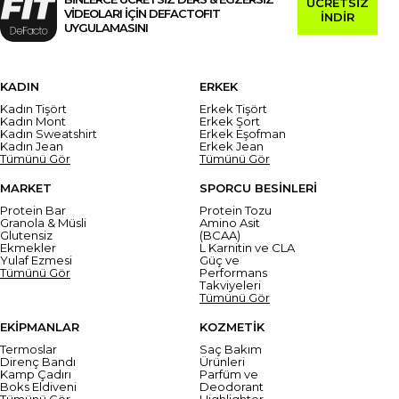
ÜCRETSİZ
VİDEOLARI İÇİN DEFACTOFIT
İNDİR
UYGULAMASINI
KADIN
ERKEK
Kadın Tişört
Erkek Tişört
Kadın Mont
Erkek Şort
Kadın Sweatshirt
Erkek Eşofman
Kadın Jean
Erkek Jean
Tümünü Gör
Tümünü Gör
MARKET
SPORCU BESİNLERİ
Protein Bar
Protein Tozu
Granola & Müsli
Amino Asit
Glutensiz
(BCAA)
Ekmekler
L Karnitin ve CLA
Yulaf Ezmesi
Güç ve
Tümünü Gör
Performans
Takviyeleri
Tümünü Gör
EKİPMANLAR
KOZMETİK
Termoslar
Saç Bakım
Direnç Bandı
Ürünleri
Kamp Çadırı
Parfüm ve
Boks Eldiveni
Deodorant
Tümünü Gör
Highlighter