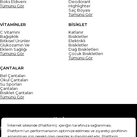
Boks Eldiveni
Deodorant
Tümünü Gör
Highlighter
Saç Boyası
Tümünü Gör
VİTAMİNLER
BİSİKLET
C Vitamini
Katlanır
Bağışıklık
Bisikletler
Bitkisel Ürünler
Elektrikli
Glukozamin Ve
Bisikletler
Eklem Sağlığı
Dağ Bisikletleri
Tümünü Gör
Çocuk Bisikletleri
Tümünü Gör
ÇANTALAR
Bel Çantaları
Okul Çantaları
Su Sporları
Çantaları
Bisiklet Çantaları
Tümünü Gör
Yardım
Mesafeli Satış Sözleşmesi
Teslimat Bilgisi