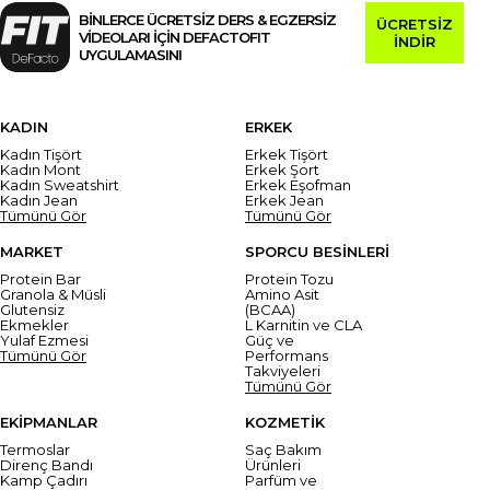
BİNLERCE ÜCRETSİZ DERS & EGZERSİZ
ÜCRETSİZ
VİDEOLARI İÇİN DEFACTOFIT
İNDİR
UYGULAMASINI
KADIN
ERKEK
Kadın Tişört
Erkek Tişört
Kadın Mont
Erkek Şort
Kadın Sweatshirt
Erkek Eşofman
Kadın Jean
Erkek Jean
Tümünü Gör
Tümünü Gör
MARKET
SPORCU BESİNLERİ
Protein Bar
Protein Tozu
Granola & Müsli
Amino Asit
Glutensiz
(BCAA)
Ekmekler
L Karnitin ve CLA
Yulaf Ezmesi
Güç ve
Tümünü Gör
Performans
Takviyeleri
Tümünü Gör
EKİPMANLAR
KOZMETİK
Termoslar
Saç Bakım
Direnç Bandı
Ürünleri
Kamp Çadırı
Parfüm ve