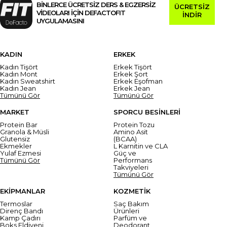
BİNLERCE ÜCRETSİZ DERS & EGZERSİZ
ÜCRETSİZ
VİDEOLARI İÇİN DEFACTOFIT
İNDİR
UYGULAMASINI
KADIN
ERKEK
Kadın Tişört
Erkek Tişört
Kadın Mont
Erkek Şort
Kadın Sweatshirt
Erkek Eşofman
Kadın Jean
Erkek Jean
Tümünü Gör
Tümünü Gör
MARKET
SPORCU BESİNLERİ
Protein Bar
Protein Tozu
Granola & Müsli
Amino Asit
Glutensiz
(BCAA)
Ekmekler
L Karnitin ve CLA
Yulaf Ezmesi
Güç ve
Tümünü Gör
Performans
Takviyeleri
Tümünü Gör
EKİPMANLAR
KOZMETİK
Termoslar
Saç Bakım
Direnç Bandı
Ürünleri
Kamp Çadırı
Parfüm ve
Boks Eldiveni
Deodorant