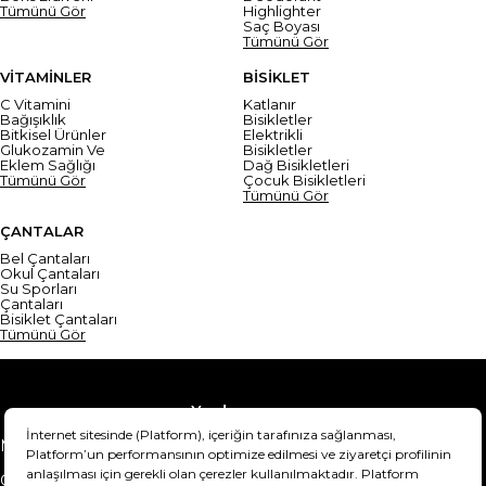
Tümünü Gör
Highlighter
Saç Boyası
Tümünü Gör
VİTAMİNLER
BİSİKLET
C Vitamini
Katlanır
Bağışıklık
Bisikletler
Bitkisel Ürünler
Elektrikli
Glukozamin Ve
Bisikletler
Eklem Sağlığı
Dağ Bisikletleri
Tümünü Gör
Çocuk Bisikletleri
Tümünü Gör
ÇANTALAR
Bel Çantaları
Okul Çantaları
Su Sporları
Çantaları
Bisiklet Çantaları
Tümünü Gör
Yardım
Mesafeli Satış Sözleşmesi
Teslimat Bilgisi
Gizlilik Sözleşmesi
Şartlar & Koşullar