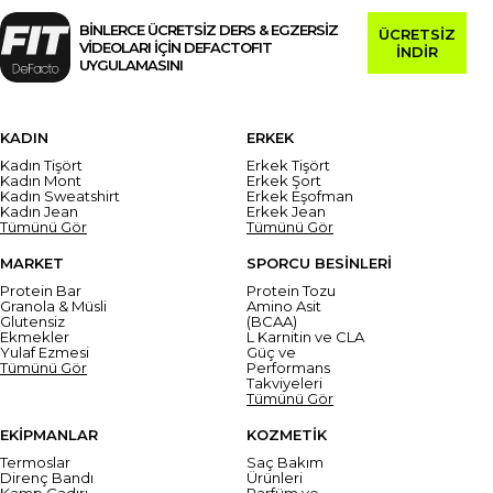
BİNLERCE ÜCRETSİZ DERS & EGZERSİZ
ÜCRETSİZ
VİDEOLARI İÇİN DEFACTOFIT
İNDİR
UYGULAMASINI
KADIN
ERKEK
Kadın Tişört
Erkek Tişört
Kadın Mont
Erkek Şort
Kadın Sweatshirt
Erkek Eşofman
Kadın Jean
Erkek Jean
Tümünü Gör
Tümünü Gör
MARKET
SPORCU BESİNLERİ
Protein Bar
Protein Tozu
Granola & Müsli
Amino Asit
Glutensiz
(BCAA)
Ekmekler
L Karnitin ve CLA
Yulaf Ezmesi
Güç ve
Tümünü Gör
Performans
Takviyeleri
Tümünü Gör
EKİPMANLAR
KOZMETİK
Termoslar
Saç Bakım
Direnç Bandı
Ürünleri
Kamp Çadırı
Parfüm ve