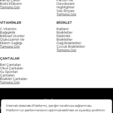
Boks Eldiveni
Deodorant
Tümünü Gör
Highlighter
Saç Boyası
Tümünü Gör
VİTAMİNLER
BİSİKLET
C Vitamini
Katlanır
Bağışıklık
Bisikletler
Bitkisel Ürünler
Elektrikli
Glukozamin Ve
Bisikletler
Eklem Sağlığı
Dağ Bisikletleri
Tümünü Gör
Çocuk Bisikletleri
Tümünü Gör
ÇANTALAR
Bel Çantaları
Okul Çantaları
Su Sporları
Çantaları
Bisiklet Çantaları
Tümünü Gör
Yardım
Mesafeli Satış Sözleşmesi
Teslimat Bilgisi