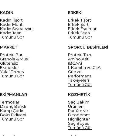
KADIN
ERKEK
Kadın Tişört
Erkek Tişört
Kadın Mont
Erkek Şort
Kadın Sweatshirt
Erkek Eşofman
Kadın Jean
Erkek Jean
Tümünü Gör
Tümünü Gör
MARKET
SPORCU BESİNLERİ
Protein Bar
Protein Tozu
Granola & Müsli
Amino Asit
Glutensiz
(BCAA)
Ekmekler
L Karnitin ve CLA
Yulaf Ezmesi
Güç ve
Tümünü Gör
Performans
Takviyeleri
Tümünü Gör
EKİPMANLAR
KOZMETİK
Termoslar
Saç Bakım
Direnç Bandı
Ürünleri
Kamp Çadırı
Parfüm ve
Boks Eldiveni
Deodorant
Tümünü Gör
Highlighter
Saç Boyası
Tümünü Gör