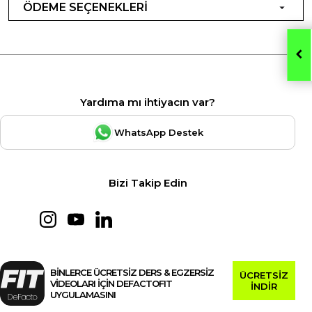
ÖDEME SEÇENEKLERİ
Yardıma mı ihtiyacın var?
WhatsApp Destek
Bizi Takip Edin
BİNLERCE ÜCRETSİZ DERS & EGZERSİZ
ÜCRETSİZ
VİDEOLARI İÇİN DEFACTOFIT
İNDİR
UYGULAMASINI