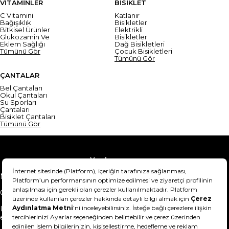
VİTAMİNLER
BİSİKLET
C Vitamini
Katlanır
Bağışıklık
Bisikletler
Bitkisel Ürünler
Elektrikli
Glukozamin Ve
Bisikletler
Eklem Sağlığı
Dağ Bisikletleri
Tümünü Gör
Çocuk Bisikletleri
Tümünü Gör
ÇANTALAR
Bel Çantaları
Okul Çantaları
Su Sporları
Çantaları
Bisiklet Çantaları
Tümünü Gör
Yardım
Mesafeli Satış Sözleşmesi
Teslimat Bilgisi
Gizlilik Sözleşmesi
Şartlar & Koşullar
Ürünümü nasıl iade
Hakkımızda
edebilirim?