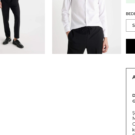
BED
Ş
M
G
k