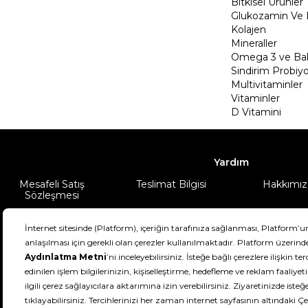
Bitkisel Ürünler
Glukozamin Ve 
Kolajen
Mineraller
Omega 3 ve Balı
Sindirim Probiyo
Multivitaminler
Vitaminler
D Vitamini
Yardım
Mesafeli Satış
Teslimat Bilgisi
Hakkımız
Sözleşmesi
Şartlar & Koşullar
Ürünüm
DeFactoFIT ©️ 2022-2026. Tüm hakları sa