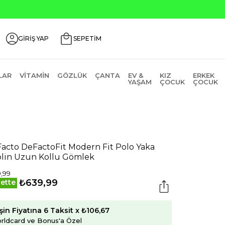
Ürünlerde ₺2000 Üzeri ₺200 İndirim Kodu: AGUSTOS200
GİRİŞ YAP
SEPETİM
LAR
VITAMIN
GÖZLÜK
ÇANTA
EV &
KIZ
ERKEK
YAŞAM
ÇOCUK
ÇOCUK
acto DeFactoFit Modern Fit Polo Yaka
lin Uzun Kollu Gömlek
,99
₺639,99
ette
şin Fiyatına 6 Taksit x ₺106,67
rldcard ve Bonus'a Özel