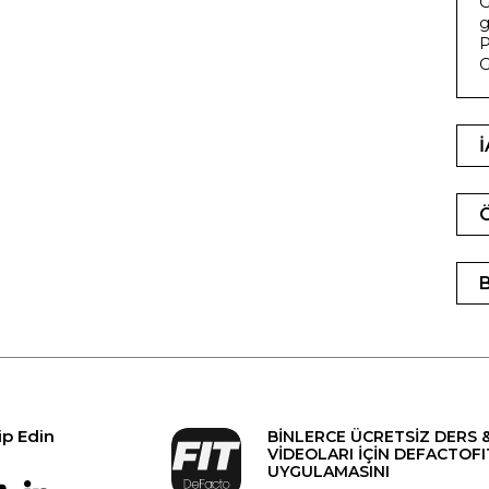
G
g
P
G
ip Edin
BİNLERCE ÜCRETSİZ DERS 
VİDEOLARI İÇİN DEFACTOFI
UYGULAMASINI