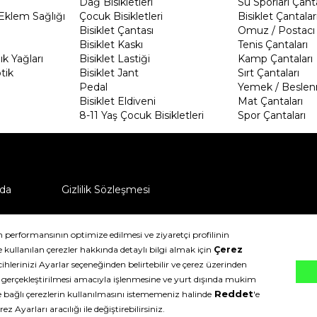
Dağ Bisikletleri
Su Sporları Çanta
Eklem Sağlığı
Çocuk Bisikletleri
Bisiklet Çantalar
Bisiklet Çantası
Omuz / Postacı 
Bisiklet Kaskı
Tenis Çantaları
k Yağları
Bisiklet Lastiği
Kamp Çantaları
tik
Bisiklet Jant
Sırt Çantaları
Pedal
Yemek / Beslen
Bisiklet Eldiveni
Mat Çantaları
8-11 Yaş Çocuk Bisikletleri
Spor Çantaları
da
Gizlilik Sözleşmesi
ü nasıl iade edebilirim?
klıdır.