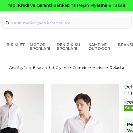
Seçili 
BISIKLET
MOTOR
DENIZ & SU
KAMP VE
BRANŞ
SPORLARI
SPORLARI
OUTDOOR
Ana Sayfa
Erkek
Üst Giyim
Gömlek
Marka
Defacto
DeF
Pop
₺799
Sep
Pe
Wo