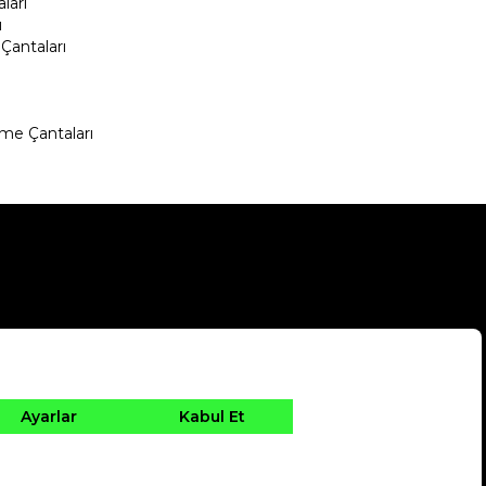
ları
ı
Çantaları
me Çantaları