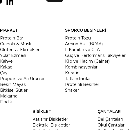
MARKET
SPORCU BESİNLERİ
Protein Bar
Protein Tozu
Granola & Müsli
Amino Asit (BCAA)
Glutensiz Ekmekler
L Karnitin ve CLA
Yulaf Ezmesi
Güç ve Performans Takviyeleri
Kahve
Kilo ve Hacim (Gainer)
Kakao
Kombinasyonlar
Çay
Kreatin
Propolis ve Arı Ürünleri
Tatlandırıcılar
Besin Mayası
Proteinli Besinler
Bitkisel Sütler
Shaker
Makarna
Fındık
BİSİKLET
ÇANTALAR
Katlanır Bisikletler
Bel Çantaları
Elektrikli Bisikletler
Okul Çantaları