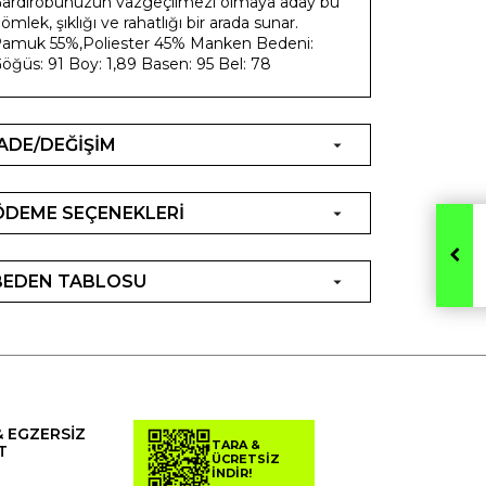
ardırobunuzun vazgeçilmezi olmaya aday bu
ömlek, şıklığı ve rahatlığı bir arada sunar.
amuk 55%,Poliester 45% Manken Bedeni:
öğüs: 91 Boy: 1,89 Basen: 95 Bel: 78
İADE/DEĞİŞİM
ÖDEME SEÇENEKLERİ
BEDEN TABLOSU
& EGZERSİZ
TARA &
T
ÜCRETSİZ
İNDİR!