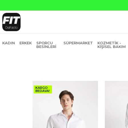
KADIN
ERKEK
SPORCU
SÜPERMARKET
KOZMETIK -
BESINLERI
KIŞISEL BAKIM
KARGO
BEDAVA!