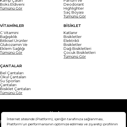
Kamp Çadırı
Parfüm ve
Boks Eldiveni
Deodorant
Tümünü Gör
Highlighter
Saç Boyası
Tümünü Gör
VİTAMİNLER
BİSİKLET
C Vitamini
Katlanır
Bağışıklık
Bisikletler
Bitkisel Ürünler
Elektrikli
Glukozamin Ve
Bisikletler
Eklem Sağlığı
Dağ Bisikletleri
Tümünü Gör
Çocuk Bisikletleri
Tümünü Gör
ÇANTALAR
Bel Çantaları
Okul Çantaları
Su Sporları
Çantaları
Bisiklet Çantaları
Tümünü Gör
Yardım
Mesafeli Satış Sözleşmesi
Teslimat Bilgisi