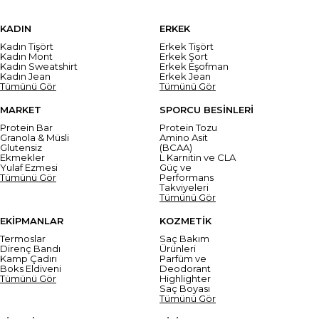
KADIN
ERKEK
Kadın Tişört
Erkek Tişört
Kadın Mont
Erkek Şort
Kadın Sweatshirt
Erkek Eşofman
Kadın Jean
Erkek Jean
Tümünü Gör
Tümünü Gör
MARKET
SPORCU BESİNLERİ
Protein Bar
Protein Tozu
Granola & Müsli
Amino Asit
Glutensiz
(BCAA)
Ekmekler
L Karnitin ve CLA
Yulaf Ezmesi
Güç ve
Tümünü Gör
Performans
Takviyeleri
Tümünü Gör
EKİPMANLAR
KOZMETİK
Termoslar
Saç Bakım
Direnç Bandı
Ürünleri
Kamp Çadırı
Parfüm ve
Boks Eldiveni
Deodorant
Tümünü Gör
Highlighter
Saç Boyası
Tümünü Gör