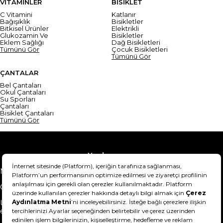
VİTAMİNLER
BİSİKLET
C Vitamini
Katlanır
Bağışıklık
Bisikletler
Bitkisel Ürünler
Elektrikli
Glukozamin Ve
Bisikletler
Eklem Sağlığı
Dağ Bisikletleri
Tümünü Gör
Çocuk Bisikletleri
Tümünü Gör
ÇANTALAR
Bel Çantaları
Okul Çantaları
Su Sporları
Çantaları
Bisiklet Çantaları
Tümünü Gör
Yardım
Mesafeli Satış Sözleşmesi
Teslimat Bilgisi
Gizlilik Sözleşmesi
Şartlar & Koşullar
Ürünümü nasıl iade
Hakkımızda
edebilirim?