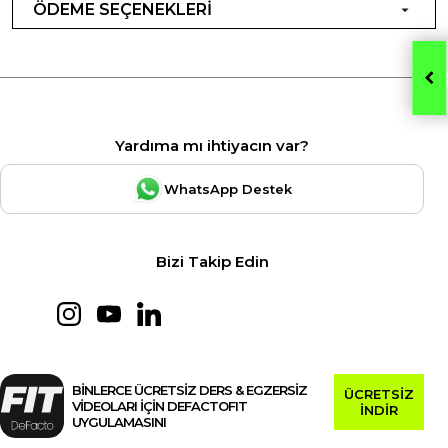
ÖDEME SEÇENEKLERİ
Yardıma mı ihtiyacın var?
WhatsApp Destek
Bizi Takip Edin
BİNLERCE ÜCRETSİZ DERS & EGZERSİZ
ÜCRETSİZ
VİDEOLARI İÇİN DEFACTOFIT
İNDİR
UYGULAMASINI