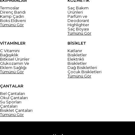
EKİPMANLAR
KOZMETİK
Termoslar
Saç Bakım
Direnç Bandı
Ürünleri
Kamp Çadırı
Parfüm ve
Boks Eldiveni
Deodorant
Tümünü Gör
Highlighter
Saç Boyası
Tümünü Gör
VİTAMİNLER
BİSİKLET
C Vitamini
Katlanır
Bağışıklık
Bisikletler
Bitkisel Ürünler
Elektrikli
Glukozamin Ve
Bisikletler
Eklem Sağlığı
Dağ Bisikletleri
Tümünü Gör
Çocuk Bisikletleri
Tümünü Gör
ÇANTALAR
Bel Çantaları
Okul Çantaları
Su Sporları
Çantaları
Bisiklet Çantaları
Tümünü Gör