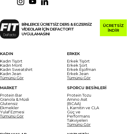
BİNLERCE ÜCRETSİZ DERS & EGZERSİZ
ÜCRETSİZ
VİDEOLARI İÇİN DEFACTOFIT
İNDİR
UYGULAMASINI
KADIN
ERKEK
Kadın Tişört
Erkek Tişört
Kadın Mont
Erkek Şort
Kadın Sweatshirt
Erkek Eşofman
Kadın Jean
Erkek Jean
Tümünü Gör
Tümünü Gör
MARKET
SPORCU BESİNLERİ
Protein Bar
Protein Tozu
Granola & Müsli
Amino Asit
Glutensiz
(BCAA)
Ekmekler
L Karnitin ve CLA
Yulaf Ezmesi
Güç ve
Tümünü Gör
Performans
Takviyeleri
Tümünü Gör