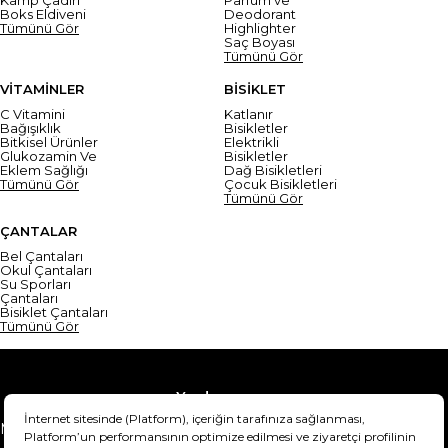
Boks Eldiveni
Deodorant
Tümünü Gör
Highlighter
Saç Boyası
Tümünü Gör
VİTAMİNLER
BİSİKLET
C Vitamini
Katlanır
Bağışıklık
Bisikletler
Bitkisel Ürünler
Elektrikli
Glukozamin Ve
Bisikletler
Eklem Sağlığı
Dağ Bisikletleri
Tümünü Gör
Çocuk Bisikletleri
Tümünü Gör
ÇANTALAR
Bel Çantaları
Okul Çantaları
Su Sporları
Çantaları
Bisiklet Çantaları
Tümünü Gör
Yardım
Mesafeli Satış Sözleşmesi
Teslimat Bilgisi