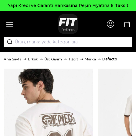
 Kredi ve Garanti Bankasına Peşin Fiyatına 6 Taksit
Ana Sayfa
Erkek
Üst Giyim
Tişört
Marka
Defacto