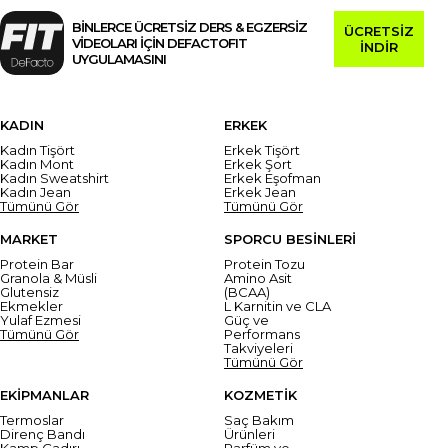
BİNLERCE ÜCRETSİZ DERS & EGZERSİZ
ÜCRETSİZ
VİDEOLARI İÇİN DEFACTOFIT
İNDİR
UYGULAMASINI
KADIN
ERKEK
Kadın Tişört
Erkek Tişört
Kadın Mont
Erkek Şort
Kadın Sweatshirt
Erkek Eşofman
Kadın Jean
Erkek Jean
Tümünü Gör
Tümünü Gör
MARKET
SPORCU BESİNLERİ
Protein Bar
Protein Tozu
Granola & Müsli
Amino Asit
Glutensiz
(BCAA)
Ekmekler
L Karnitin ve CLA
Yulaf Ezmesi
Güç ve
Tümünü Gör
Performans
Takviyeleri
Tümünü Gör
EKİPMANLAR
KOZMETİK
Termoslar
Saç Bakım
Direnç Bandı
Ürünleri
Kamp Çadırı
Parfüm ve