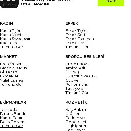
İNDİR
UYGULAMASINI
KADIN
ERKEK
Kadın Tişört
Erkek Tişört
Kadın Mont
Erkek Şort
Kadın Sweatshirt
Erkek Eşofman
Kadın Jean
Erkek Jean
Tümünü Gör
Tümünü Gör
MARKET
SPORCU BESİNLERİ
Protein Bar
Protein Tozu
Granola & Müsli
Amino Asit
Glutensiz
(BCAA)
Ekmekler
L Karnitin ve CLA
Yulaf Ezmesi
Güç ve
Tümünü Gör
Performans
Takviyeleri
Tümünü Gör
EKİPMANLAR
KOZMETİK
Termoslar
Saç Bakım
Direnç Bandı
Ürünleri
Kamp Çadırı
Parfüm ve
Boks Eldiveni
Deodorant
Tümünü Gör
Highlighter
Saç Boyası