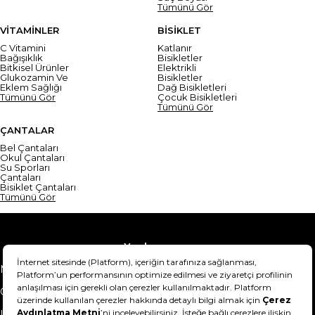
Tümünü Gör
VİTAMİNLER
BİSİKLET
C Vitamini
Katlanır
Bağışıklık
Bisikletler
Bitkisel Ürünler
Elektrikli
Glukozamin Ve
Bisikletler
Eklem Sağlığı
Dağ Bisikletleri
Tümünü Gör
Çocuk Bisikletleri
Tümünü Gör
ÇANTALAR
Bel Çantaları
Okul Çantaları
Su Sporları
Çantaları
Bisiklet Çantaları
Tümünü Gör
Yardım
Mesafeli Satış Sözleşmesi
Teslimat Bilgisi
Gizlilik Sözleşmesi
Şartlar & Koşullar
Ürünümü nasıl iade
Hakkımızda