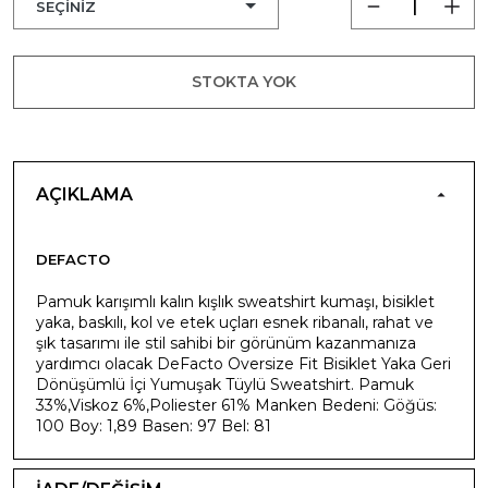
STOKTA YOK
AÇIKLAMA
DEFACTO
Pamuk karışımlı kalın kışlık sweatshirt kumaşı, bisiklet
yaka, baskılı, kol ve etek uçları esnek ribanalı, rahat ve
şık tasarımı ile stil sahibi bir görünüm kazanmanıza
yardımcı olacak DeFacto Oversize Fit Bisiklet Yaka Geri
Dönüşümlü İçi Yumuşak Tüylü Sweatshirt. Pamuk
33%,Viskoz 6%,Poliester 61% Manken Bedeni: Göğüs:
100 Boy: 1,89 Basen: 97 Bel: 81