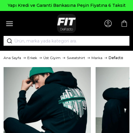
Yapı Kredi ve Garanti Bankasına Peşin Fiyatına 6 Taksit
Ana Sayfa
Erkek
Üst Giyim
Sweatshirt
Marka
Defacto