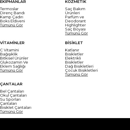
EKİPMANLAR
KOZMETİK
Termoslar
Saç Bakım
Direnç Bandı
Ürünleri
Kamp Çadırı
Parfüm ve
Boks Eldiveni
Deodorant
Tümünü Gör
Highlighter
Saç Boyası
Tümünü Gör
VİTAMİNLER
BİSİKLET
C Vitamini
Katlanır
Bağışıklık
Bisikletler
Bitkisel Ürünler
Elektrikli
Glukozamin Ve
Bisikletler
Eklem Sağlığı
Dağ Bisikletleri
Tümünü Gör
Çocuk Bisikletleri
Tümünü Gör
ÇANTALAR
Bel Çantaları
Okul Çantaları
Su Sporları
Çantaları
Bisiklet Çantaları
Tümünü Gör