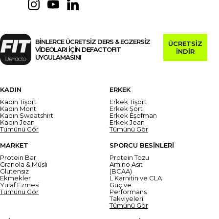
BİNLERCE ÜCRETSİZ DERS & EGZERSİZ
ÜCRETSİZ
VİDEOLARI İÇİN DEFACTOFIT
İNDİR
UYGULAMASINI
KADIN
ERKEK
Kadın Tişört
Erkek Tişört
Kadın Mont
Erkek Şort
Kadın Sweatshirt
Erkek Eşofman
Kadın Jean
Erkek Jean
Tümünü Gör
Tümünü Gör
MARKET
SPORCU BESİNLERİ
Protein Bar
Protein Tozu
Granola & Müsli
Amino Asit
Glutensiz
(BCAA)
Ekmekler
L Karnitin ve CLA
Yulaf Ezmesi
Güç ve
Tümünü Gör
Performans
Takviyeleri
Tümünü Gör