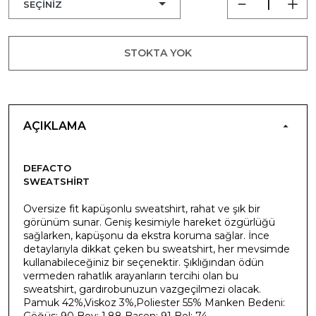
STOKTA YOK
AÇIKLAMA
DEFACTO
SWEATSHIRT
Oversize fit kapüşonlu sweatshirt, rahat ve şık bir
görünüm sunar. Geniş kesimiyle hareket özgürlüğü
sağlarken, kapüşonu da ekstra koruma sağlar. İnce
detaylarıyla dikkat çeken bu sweatshirt, her mevsimde
kullanabileceğiniz bir seçenektir. Şıklığından ödün
vermeden rahatlık arayanların tercihi olan bu
sweatshirt, gardırobunuzun vazgeçilmezi olacak.
Pamuk 42%,Viskoz 3%,Poliester 55% Manken Bedeni:
Göğüs: 90 Boy: 1,88 Basen: 91 Bel: 74