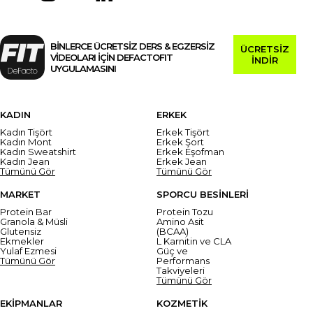
BİNLERCE ÜCRETSİZ DERS & EGZERSİZ
ÜCRETSİZ
VİDEOLARI İÇİN DEFACTOFIT
İNDİR
UYGULAMASINI
KADIN
ERKEK
Kadın Tişört
Erkek Tişört
Kadın Mont
Erkek Şort
Kadın Sweatshirt
Erkek Eşofman
Kadın Jean
Erkek Jean
Tümünü Gör
Tümünü Gör
MARKET
SPORCU BESİNLERİ
Protein Bar
Protein Tozu
Granola & Müsli
Amino Asit
Glutensiz
(BCAA)
Ekmekler
L Karnitin ve CLA
Yulaf Ezmesi
Güç ve
Tümünü Gör
Performans
Takviyeleri
Tümünü Gör
EKİPMANLAR
KOZMETİK