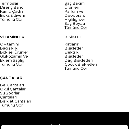
Termoslar
Saç Bakım
Direnç Bandı
Ürünleri
Kamp Çadırı
Parfüm ve
Boks Eldiveni
Deodorant
Tümünü Gör
Highlighter
Saç Boyası
Tümünü Gör
VİTAMİNLER
BİSİKLET
C Vitamini
Katlanır
Bağışıklık
Bisikletler
Bitkisel Ürünler
Elektrikli
Glukozamin Ve
Bisikletler
Eklem Sağlığı
Dağ Bisikletleri
Tümünü Gör
Çocuk Bisikletleri
Tümünü Gör
ÇANTALAR
Bel Çantaları
Okul Çantaları
Su Sporları
Çantaları
Bisiklet Çantaları
Tümünü Gör
Yardım