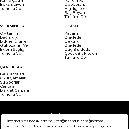
Kamp Çadırı
Parfüm ve
Boks Eldiveni
Deodorant
Tümünü Gör
Highlighter
Saç Boyası
Tümünü Gör
VİTAMİNLER
BİSİKLET
C Vitamini
Katlanır
Bağışıklık
Bisikletler
Bitkisel Ürünler
Elektrikli
Glukozamin Ve
Bisikletler
Eklem Sağlığı
Dağ Bisikletleri
Tümünü Gör
Çocuk Bisikletleri
Tümünü Gör
ÇANTALAR
Bel Çantaları
Okul Çantaları
Su Sporları
Çantaları
Bisiklet Çantaları
Tümünü Gör
Yardım
Mesafeli Satış Sözleşmesi
Teslimat Bilgisi