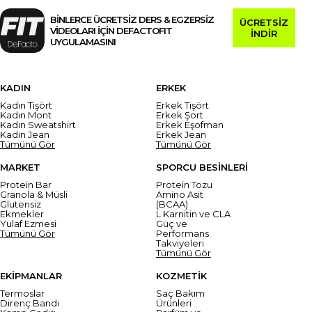
BİNLERCE ÜCRETSİZ DERS & EGZERSİZ
ÜCRETSİZ
VİDEOLARI İÇİN DEFACTOFIT
İNDİR
UYGULAMASINI
KADIN
ERKEK
Kadın Tişört
Erkek Tişört
Kadın Mont
Erkek Şort
Kadın Sweatshirt
Erkek Eşofman
Kadın Jean
Erkek Jean
Tümünü Gör
Tümünü Gör
MARKET
SPORCU BESİNLERİ
Protein Bar
Protein Tozu
Granola & Müsli
Amino Asit
Glutensiz
(BCAA)
Ekmekler
L Karnitin ve CLA
Yulaf Ezmesi
Güç ve
Tümünü Gör
Performans
Takviyeleri
Tümünü Gör
EKİPMANLAR
KOZMETİK
Termoslar
Saç Bakım
Direnç Bandı
Ürünleri