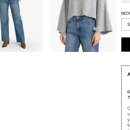
BED
T
O
v
y
t