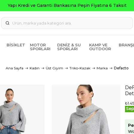
BISIKLET
MOTOR
DENIZ & SU
KAMP VE
BRANŞ
SPORLARI
SPORLARI
OUTDOOR
Ana Sayfa
Kadın
Üst Giyim
Triko-Kazak
Marka
Defacto
DeF
Det
₺1.4
Sep
Pe
Wo