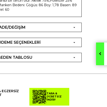
ahibi bir tercih olur. Akrilik 75%,Poliester 25%
anken Bedeni: Göğüs: 86 Boy: 1,78 Basen: 89
el: 60
İADE/DEĞİŞİM
ÖDEME SEÇENEKLERİ
BEDEN TABLOSU
& EGZERSİZ
TARA &
T
ÜCRETSİZ
İNDİR!