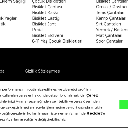
Eklem Sağlığı
Çocuk Bisikletleri
Bisiklet Çantalar
Bisiklet Çantası
Omuz / Postacı 
Bisiklet Kaskı
Tenis Çantaları
k Yağları
Bisiklet Lastiği
Kamp Çantaları
tik
Bisiklet Jant
Sırt Çantaları
Pedal
Yemek / Beslen
Bisiklet Eldiveni
Mat Çantaları
8-11 Yaş Çocuk Bisikletleri
Spor Çantaları
da
Gizlilik Sözleşmesi
ü nasıl iade edebilirim?
klıdır.