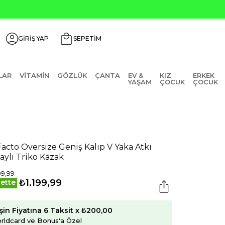
Seçili Ürünlerde ₺2
GİRİŞ YAP
SEPETİM
LAR
VITAMIN
GÖZLÜK
ÇANTA
EV &
KIZ
ERKEK
YAŞAM
ÇOCUK
ÇOCUK
acto Oversize Geniş Kalıp V Yaka Atkı
aylı Triko Kazak
99,99
₺1.199,99
ette
şin Fiyatına 6 Taksit x ₺200,00
rldcard ve Bonus'a Özel