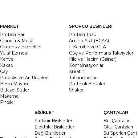
MARKET
SPORCU BESİNLERİ
Protein Bar
Protein Tozu
Granola & Müsli
Amino Asit (BCAA)
Glutensiz Ekmekler
L Karnitin ve CLA
Yulaf Ezmesi
Güç ve Performans Takviyeleri
Kahve
Kilo ve Hacim (Gainer)
Kakao
Kombinasyonlar
Çay
Kreatin
Propolis ve Arı Ürünleri
Tatlandırıcılar
Besin Mayası
Proteinli Besinler
Bitkisel Sütler
Shaker
Makarna
Fındık
BİSİKLET
ÇANTALAR
Katlanır Bisikletler
Bel Çantaları
Elektrikli Bisikletler
Okul Çantaları
Dağ Bisikletleri
Su Sporları Çanta