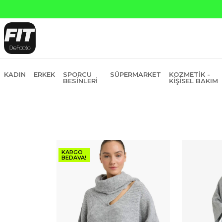
anti Bankasına Peşin Fiyatına 6 Taksit
KADIN
ERKEK
SPORCU
SÜPERMARKET
KOZMETIK -
BESINLERI
KIŞISEL BAKIM
KARGO
BEDAVA!