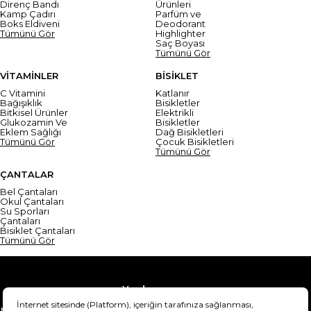
Direnç Bandı
Ürünleri
Kamp Çadırı
Parfüm ve
Boks Eldiveni
Deodorant
Tümünü Gör
Highlighter
Saç Boyası
Tümünü Gör
VİTAMİNLER
BİSİKLET
C Vitamini
Katlanır
Bağışıklık
Bisikletler
Bitkisel Ürünler
Elektrikli
Glukozamin Ve
Bisikletler
Eklem Sağlığı
Dağ Bisikletleri
Tümünü Gör
Çocuk Bisikletleri
Tümünü Gör
ÇANTALAR
Bel Çantaları
Okul Çantaları
Su Sporları
Çantaları
Bisiklet Çantaları
Tümünü Gör
Yardım