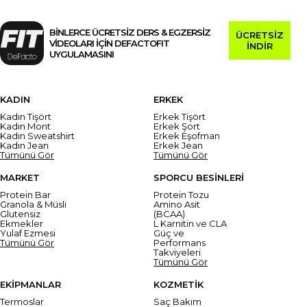
BİNLERCE ÜCRETSİZ DERS & EGZERSİZ
ÜCRETSİZ
VİDEOLARI İÇİN DEFACTOFIT
İNDİR
UYGULAMASINI
KADIN
ERKEK
Kadın Tişört
Erkek Tişört
Kadın Mont
Erkek Şort
Kadın Sweatshirt
Erkek Eşofman
Kadın Jean
Erkek Jean
Tümünü Gör
Tümünü Gör
MARKET
SPORCU BESİNLERİ
Protein Bar
Protein Tozu
Granola & Müsli
Amino Asit
Glutensiz
(BCAA)
Ekmekler
L Karnitin ve CLA
Yulaf Ezmesi
Güç ve
Tümünü Gör
Performans
Takviyeleri
Tümünü Gör
EKİPMANLAR
KOZMETİK
Termoslar
Saç Bakım