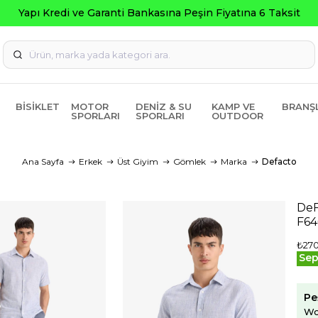
Yapı Kredi ve Garanti Bankasına Peşin Fiyatına 6 Taksit
BISIKLET
MOTOR
DENIZ & SU
KAMP VE
BRANŞ
SPORLARI
SPORLARI
OUTDOOR
Ana Sayfa
Erkek
Üst Giyim
Gömlek
Marka
Defacto
DeF
F6
₺27
Sep
Pe
Wo