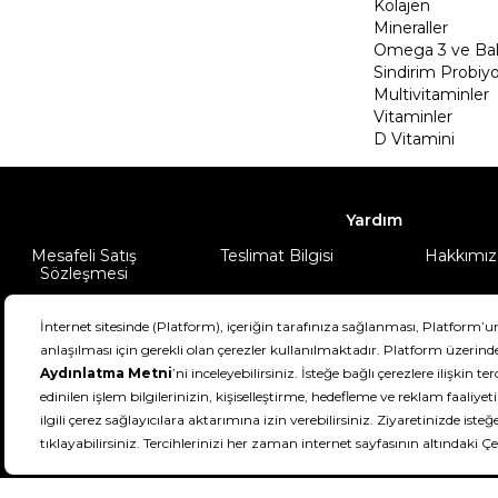
Kolajen
Mineraller
Omega 3 ve Balı
Sindirim Probiyo
Multivitaminler
Vitaminler
D Vitamini
Yardım
Mesafeli Satış
Teslimat Bilgisi
Hakkımız
Sözleşmesi
Şartlar & Koşullar
Ürünüm
DeFactoFIT ©️ 2022-2026. Tüm hakları sa
11
SEÇİNİZ