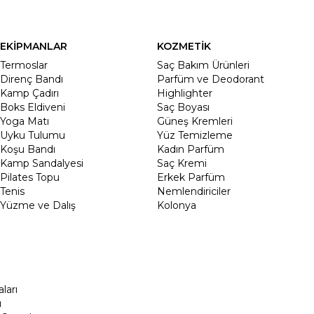
EKİPMANLAR
KOZMETİK
Termoslar
Saç Bakım Ürünleri
Direnç Bandı
Parfüm ve Deodorant
Kamp Çadırı
Highlighter
Boks Eldiveni
Saç Boyası
Yoga Matı
Güneş Kremleri
Uyku Tulumu
Yüz Temizleme
Koşu Bandı
Kadın Parfüm
Kamp Sandalyesi
Saç Kremi
Pilates Topu
Erkek Parfüm
Tenis
Nemlendiriciler
Yüzme ve Dalış
Kolonya
ları
ı