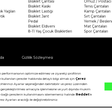
Bisiklet Çantası
Omuz / Postacı 
Bisiklet Kaskı
Tenis Çantaları
k Yağları
Bisiklet Lastiği
Kamp Çantaları
tik
Bisiklet Jant
Sırt Çantaları
Pedal
Yemek / Beslen
Bisiklet Eldiveni
Mat Çantaları
8-11 Yaş Çocuk Bisikletleri
Spor Çantaları
da
Gizlilik Sözleşmesi
ü nasıl iade edebilirim?
klıdır.