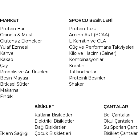
MARKET
SPORCU BESİNLERİ
Protein Bar
Protein Tozu
Granola & Müsli
Amino Asit (BCAA)
Glutensiz Ekmekler
L Karnitin ve CLA
Yulaf Ezmesi
Güç ve Performans Takviyeleri
Kahve
Kilo ve Hacim (Gainer)
Kakao
Kombinasyonlar
Çay
Kreatin
Propolis ve Arı Ürünleri
Tatlandırıcılar
Besin Mayası
Proteinli Besinler
Bitkisel Sütler
Shaker
Makarna
Fındık
BİSİKLET
ÇANTALAR
Katlanır Bisikletler
Bel Çantaları
Elektrikli Bisikletler
Okul Çantaları
Dağ Bisikletleri
Su Sporları Çanta
Eklem Sağlığı
Çocuk Bisikletleri
Bisiklet Çantalar