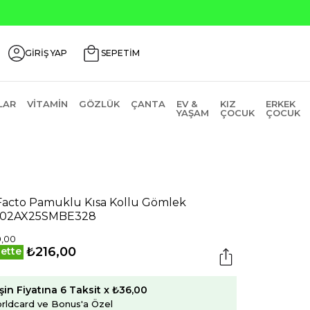
GİRİŞ YAP
SEPETİM
LAR
VITAMIN
GÖZLÜK
ÇANTA
EV &
KIZ
ERKEK
YAŞAM
ÇOCUK
ÇOCUK
acto Pamuklu Kısa Kollu Gömlek
402AX25SMBE328
0,00
₺216,00
ette
şin Fiyatına 6 Taksit x ₺36,00
rldcard ve Bonus'a Özel