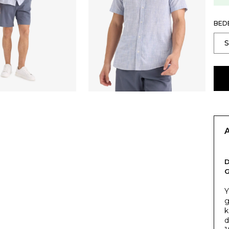
BED
Y
g
k
d