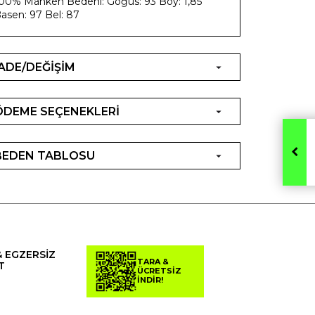
00% Manken Bedeni: Göğüs: 93 Boy: 1,85
asen: 97 Bel: 87
İADE/DEĞİŞİM
ÖDEME SEÇENEKLERİ
BEDEN TABLOSU
& EGZERSİZ
TARA &
T
ÜCRETSİZ
İNDİR!