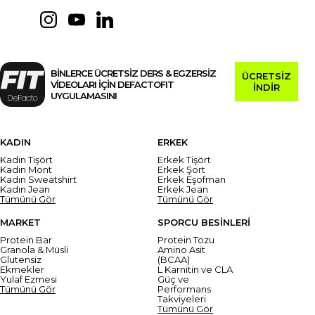
BİNLERCE ÜCRETSİZ DERS & EGZERSİZ
ÜCRETSİZ
VİDEOLARI İÇİN DEFACTOFIT
İNDİR
UYGULAMASINI
KADIN
ERKEK
Kadın Tişört
Erkek Tişört
Kadın Mont
Erkek Şort
Kadın Sweatshirt
Erkek Eşofman
Kadın Jean
Erkek Jean
Tümünü Gör
Tümünü Gör
MARKET
SPORCU BESİNLERİ
Protein Bar
Protein Tozu
Granola & Müsli
Amino Asit
Glutensiz
(BCAA)
Ekmekler
L Karnitin ve CLA
Yulaf Ezmesi
Güç ve
Tümünü Gör
Performans
Takviyeleri
Tümünü Gör