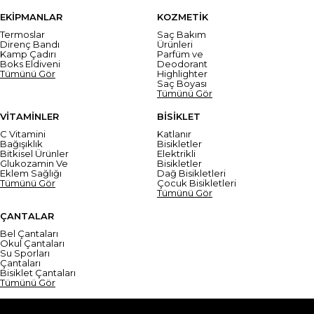
EKİPMANLAR
KOZMETİK
Termoslar
Saç Bakım
Direnç Bandı
Ürünleri
Kamp Çadırı
Parfüm ve
Boks Eldiveni
Deodorant
Tümünü Gör
Highlighter
Saç Boyası
Tümünü Gör
VİTAMİNLER
BİSİKLET
C Vitamini
Katlanır
Bağışıklık
Bisikletler
Bitkisel Ürünler
Elektrikli
Glukozamin Ve
Bisikletler
Eklem Sağlığı
Dağ Bisikletleri
Tümünü Gör
Çocuk Bisikletleri
Tümünü Gör
ÇANTALAR
Bel Çantaları
Okul Çantaları
Su Sporları
Çantaları
Bisiklet Çantaları
Tümünü Gör