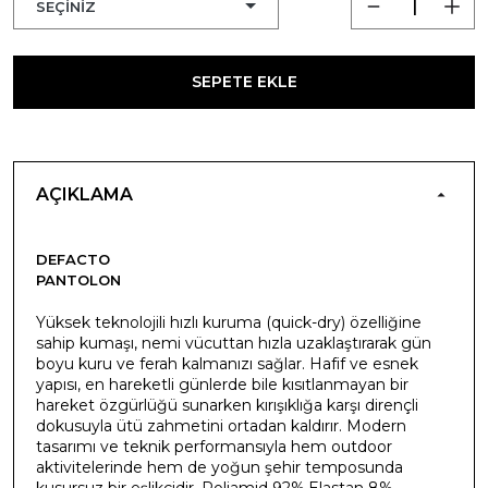
SEPETE EKLE
AÇIKLAMA
DEFACTO
PANTOLON
Yüksek teknolojili hızlı kuruma (quick-dry) özelliğine
sahip kumaşı, nemi vücuttan hızla uzaklaştırarak gün
boyu kuru ve ferah kalmanızı sağlar. Hafif ve esnek
yapısı, en hareketli günlerde bile kısıtlanmayan bir
hareket özgürlüğü sunarken kırışıklığa karşı dirençli
dokusuyla ütü zahmetini ortadan kaldırır. Modern
tasarımı ve teknik performansıyla hem outdoor
aktivitelerinde hem de yoğun şehir temposunda
kusursuz bir eşlikçidir. Poliamid 92%,Elastan 8%