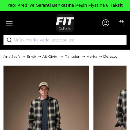
 Kredi ve Garanti Bankasına Peşin Fiyatına 6 Taksit
Ana Sayfa
Erkek
Alt Giyim
Pantolon
Marka
Defacto