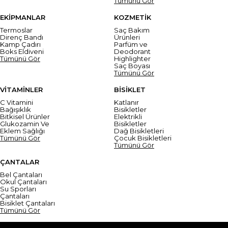
Tümünü Gör
EKİPMANLAR
KOZMETİK
Termoslar
Saç Bakım
Direnç Bandı
Ürünleri
Kamp Çadırı
Parfüm ve
Boks Eldiveni
Deodorant
Tümünü Gör
Highlighter
Saç Boyası
Tümünü Gör
VİTAMİNLER
BİSİKLET
C Vitamini
Katlanır
Bağışıklık
Bisikletler
Bitkisel Ürünler
Elektrikli
Glukozamin Ve
Bisikletler
Eklem Sağlığı
Dağ Bisikletleri
Tümünü Gör
Çocuk Bisikletleri
Tümünü Gör
ÇANTALAR
Bel Çantaları
Okul Çantaları
Su Sporları
Çantaları
Bisiklet Çantaları
Tümünü Gör