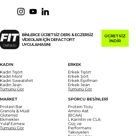
BİNLERCE ÜCRETSİZ DERS & EGZERSİZ
ÜCRETSİZ
VİDEOLARI İÇİN DEFACTOFIT
İNDİR
UYGULAMASINI
KADIN
ERKEK
Kadın Tişört
Erkek Tişört
Kadın Mont
Erkek Şort
Kadın Sweatshirt
Erkek Eşofman
Kadın Jean
Erkek Jean
Tümünü Gör
Tümünü Gör
MARKET
SPORCU BESİNLERİ
Protein Bar
Protein Tozu
Granola & Müsli
Amino Asit
Glutensiz
(BCAA)
Ekmekler
L Karnitin ve CLA
Yulaf Ezmesi
Güç ve
Tümünü Gör
Performans
Takviyeleri