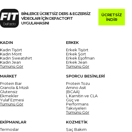
BİNLERCE ÜCRETSİZ DERS & EGZERSİZ
ÜCRETSİZ
VİDEOLARI İÇİN DEFACTOFIT
İNDİR
UYGULAMASINI
KADIN
ERKEK
Kadın Tişört
Erkek Tişört
Kadın Mont
Erkek Şort
Kadın Sweatshirt
Erkek Eşofman
Kadın Jean
Erkek Jean
Tümünü Gör
Tümünü Gör
MARKET
SPORCU BESİNLERİ
Protein Bar
Protein Tozu
Granola & Müsli
Amino Asit
Glutensiz
(BCAA)
Ekmekler
L Karnitin ve CLA
Yulaf Ezmesi
Güç ve
Tümünü Gör
Performans
Takviyeleri
Tümünü Gör
EKİPMANLAR
KOZMETİK
Termoslar
Saç Bakım