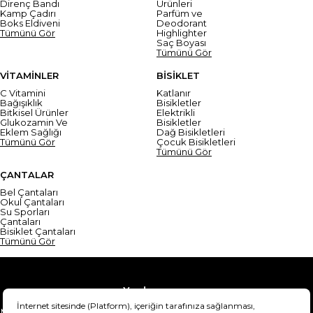
Direnç Bandı
Ürünleri
Kamp Çadırı
Parfüm ve
Boks Eldiveni
Deodorant
Tümünü Gör
Highlighter
Saç Boyası
Tümünü Gör
VİTAMİNLER
BİSİKLET
C Vitamini
Katlanır
Bağışıklık
Bisikletler
Bitkisel Ürünler
Elektrikli
Glukozamin Ve
Bisikletler
Eklem Sağlığı
Dağ Bisikletleri
Tümünü Gör
Çocuk Bisikletleri
Tümünü Gör
ÇANTALAR
Bel Çantaları
Okul Çantaları
Su Sporları
Çantaları
Bisiklet Çantaları
Tümünü Gör
Yardım
Mesafeli Satış Sözleşmesi
Teslimat Bilgisi